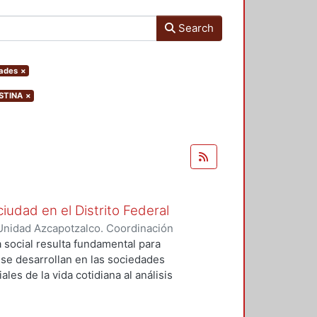
Search
dades
×
ISTINA
×
ciudad en el Distrito Federal
Unidad Azcapotzalco. Coordinación
 ZARAGOZA, MIGUEL ANGEL
a social resulta fundamental para
e desarrollan en las sociedades
les de la vida cotidiana al análisis
idad, dinamismo, heterogeneidad,
 nos obliga a hacer uso de las