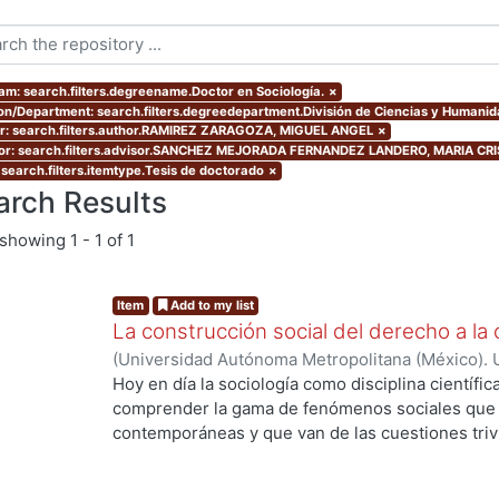
am: search.filters.degreename.Doctor en Sociología.
×
ion/Department: search.filters.degreedepartment.División de Ciencias y Humani
r: search.filters.author.RAMIREZ ZARAGOZA, MIGUEL ANGEL
×
or: search.filters.advisor.SANCHEZ MEJORADA FERNANDEZ LANDERO, MARIA CR
 search.filters.itemtype.Tesis de doctorado
×
arch Results
showing
1 - 1 of 1
Item
Add to my list
La construcción social del derecho a la 
(
Universidad Autónoma Metropolitana (México). 
de Servicios de Información.
,
2013-12
)
RAMIREZ
Hoy en día la sociología como disciplina científic
comprender la gama de fenómenos sociales que s
contemporáneas y que van de las cuestiones trivia
de grandes procesos de orden global. La divers
complejidad y conflictividad de la realidad social