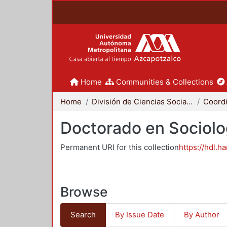
Home
Communities & Collections
Home
División de Ciencias Sociales y Humanidades
Doctorado en Sociolo
Permanent URI for this collection
https://hdl.h
Browse
Search
By Issue Date
By Author