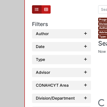
Progr
Filters
Divis
Autho
Advis
Author
Type:
Se
Date
Now 
Type
Advisor
CONAHCYT Area
Division/Department
Loading...