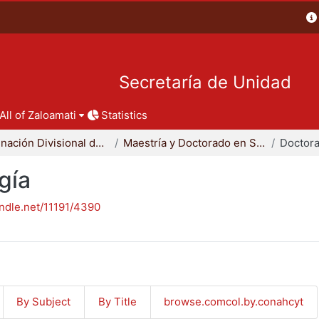
Secretaría de Unidad
All of Zaloamati
Statistics
Coordinación Divisional de Posgrado
Maestría y Doctorado en Sociología
Doctora
gía
andle.net/11191/4390
By Subject
By Title
browse.comcol.by.conahcyt