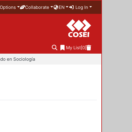
Options
Collaborate
EN
Log In
My List
[0]
do en Sociología