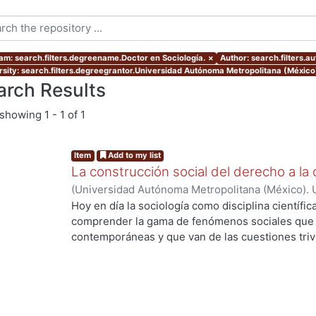
am: search.filters.degreename.Doctor en Sociología.
×
Author: search.filters
rsity: search.filters.degreegrantor.Universidad Autónoma Metropolitana (Méxic
arch Results
showing
1 - 1 of 1
Item
Add to my list
La construcción social del derecho a la 
(
Universidad Autónoma Metropolitana (México). 
de Servicios de Información.
,
2013-12
)
RAMIREZ
Hoy en día la sociología como disciplina científic
comprender la gama de fenómenos sociales que s
contemporáneas y que van de las cuestiones trivia
de grandes procesos de orden global. La divers
complejidad y conflictividad de la realidad social
herramientas teórico-metodológicas de la sociol
más profundos y objetivos a las causas desarroll
de los diversos grupos que componen el entramado