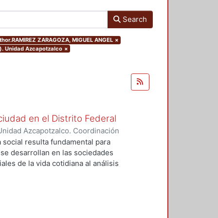
Search
.author.RAMIREZ ZARAGOZA, MIGUEL ANGEL
×
o). Unidad Azcapotzalco
×
ciudad en el Distrito Federal
Unidad Azcapotzalco. Coordinación
 ZARAGOZA, MIGUEL ANGEL
a social resulta fundamental para
e desarrollan en las sociedades
les de la vida cotidiana al análisis
idad, dinamismo, heterogeneidad,
 nos obliga a hacer uso de las
ogía para hacer acercamientos
o e implicaciones de las acciones
 social. Describir, interpretar y