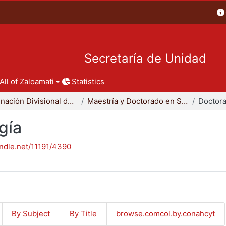
Secretaría de Unidad
All of Zaloamati
Statistics
Coordinación Divisional de Posgrado
Maestría y Doctorado en Sociología
Doctora
gía
andle.net/11191/4390
By Subject
By Title
browse.comcol.by.conahcyt