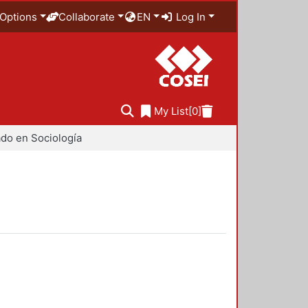
Options
Collaborate
EN
Log In
My List
[0]
do en Sociología