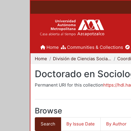
Home
Communities & Collections
Home
División de Ciencias Sociales y Humanidades
Doctorado en Sociolo
Permanent URI for this collection
https://hdl.h
Browse
Search
By Issue Date
By Author