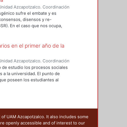
sfronterizo de los granos GM. De
Unidad Azcapotzalco. Coordinación
Sistema Aduanero de México (SAM)
NDEZ NAVA, MARCO ANTONIO
nsgénico sufre el embate y es
e globalización de la economía
 consensos, disensos y re-
ra, creación de capacidades
GSR). En el caso que nos ocupa,
a el control del movimiento
is pues son ellos los que
troversia.
rios en el primer año de la
Unidad Azcapotzalco. Coordinación
z Dominguez, José Luis
 de estudio los procesos sociales
s a la universidad. El punto de
 que poseen los estudiantes al
itaria predispone de manera
cadémicas llevadas a cabo durante
las que conducen a los estudiantes
t of UAM Azcapotzalco. It also includes some
are openly accessible and of interest to our