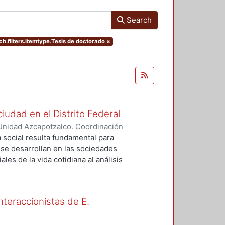
Search
ch.filters.itemtype.Tesis de doctorado
×
ciudad en el Distrito Federal
Unidad Azcapotzalco. Coordinación
 ZARAGOZA, MIGUEL ANGEL
a social resulta fundamental para
e desarrollan en las sociedades
les de la vida cotidiana al análisis
idad, dinamismo, heterogeneidad,
 nos obliga a hacer uso de las
ogía para hacer acercamientos
nteraccionistas de E.
o e implicaciones de las acciones
 social. Describir, interpretar y