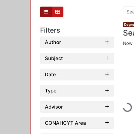
Degre
Filters
Se
Author
Now 
Subject
Date
Type
Loading...
Advisor
CONAHCYT Area