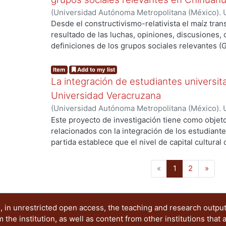
bioseguridad para el control del movimiento tran
(
Universidad Autónoma Metropolitana (México). 
igual forma, estudiar la función que guarda el 
de Servicios de Información.
,
2014-07-11
)
FERNA
Desde el constructivismo-relativista el maíz tra
en el marco de la bioseguridad en un contexto d
resultado de las luchas, opiniones, discusiones,
mundial, dibujando el panorama de infraestructu
definiciones de los grupos sociales relevantes (
(recursos humanos, capacitación) e inversión par
esos GSR son una importante categoría de anális
transfronterizo de los granos GM.
construyen y constituyen los artefactos en la con
Item
Add to my list
La integración de estudiantes universita
Universidad Veracruzana
(
Universidad Autónoma Metropolitana (México). 
de Servicios de Información.
,
2012-03-20
)
Suare
Este proyecto de investigación tiene como objeto
relacionados con la integración de los estudiante
partida establece que el nivel de capital cultural
ingresar por vez primera a la institución univers
importante las prácticas sociales, culturales y a
(current)
«
1
2
»
el primer año de estudios. Dichas prácticas son 
a lograr un determinado nivel de integración.
 in unrestricted open access, the teaching and research outpu
he institution, as well as content from other institutions that 