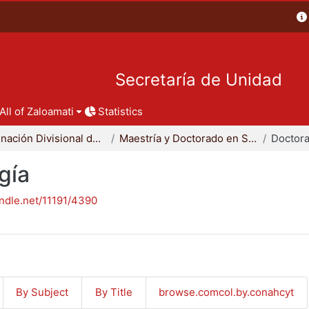
Secretaría de Unidad
All of Zaloamati
Statistics
Coordinación Divisional de Posgrado
Maestría y Doctorado en Sociología
Doctora
gía
andle.net/11191/4390
By Subject
By Title
browse.comcol.by.conahcyt