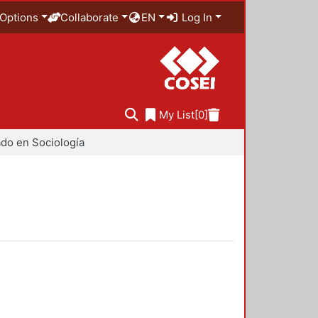
Options
Collaborate
EN
Log In
My List
[0]
do en Sociología