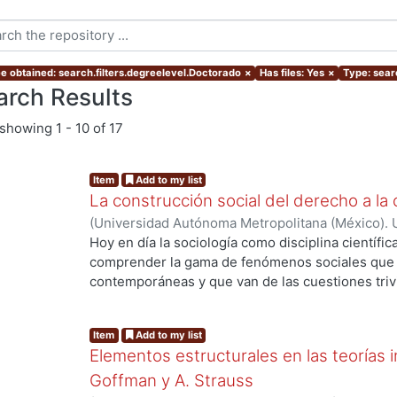
e obtained: search.filters.degreelevel.Doctorado
×
Has files: Yes
×
Type: sear
arch Results
showing
1 - 10 of 17
Item
Add to my list
La construcción social del derecho a la 
(
Universidad Autónoma Metropolitana (México). 
de Servicios de Información.
,
2013-12
)
RAMIREZ
Hoy en día la sociología como disciplina científic
comprender la gama de fenómenos sociales que s
contemporáneas y que van de las cuestiones trivia
de grandes procesos de orden global. La divers
complejidad y conflictividad de la realidad social
Item
Add to my list
herramientas teórico-metodológicas de la sociol
Elementos estructurales en las teorías i
más profundos y objetivos a las causas desarroll
de los diversos grupos que componen el entramado
Goffman y A. Strauss