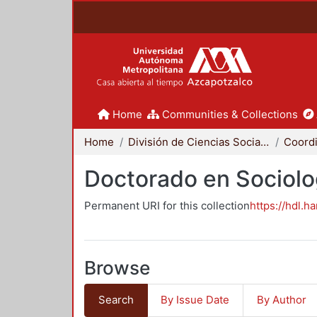
Home
Communities & Collections
Home
División de Ciencias Sociales y Humanidades
Doctorado en Sociolo
Permanent URI for this collection
https://hdl.h
Browse
Search
By Issue Date
By Author