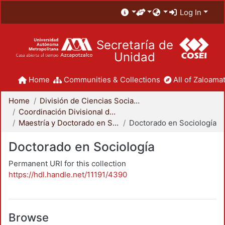
Log In
Secretaría de
Unidad
Home
Communities & Collections
All of Zaloamat
Home
División de Ciencias Sociales y Humanidades
Coordinación Divisional de Posgrado
Maestría y Doctorado en Sociología
Doctorado en Sociología
Doctorado en Sociología
Permanent URI for this collection
https://hdl.handle.net/11191/4390
Browse