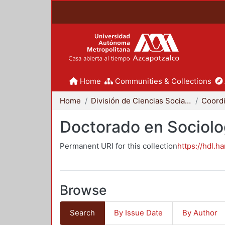
Home
Communities & Collections
Home
División de Ciencias Sociales y Humanidades
Doctorado en Sociolo
Permanent URI for this collection
https://hdl.h
Browse
Search
By Issue Date
By Author