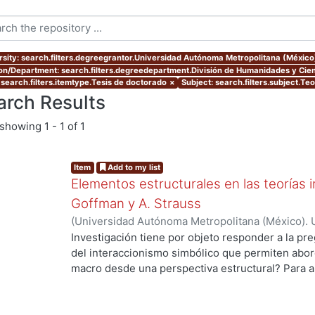
rsity: search.filters.degreegrantor.Universidad Autónoma Metropolitana (Méxic
ion/Department: search.filters.degreedepartment.División de Humanidades y Cien
 search.filters.itemtype.Tesis de doctorado
×
Subject: search.filters.subject.Te
arch Results
showing
1 - 1 of 1
Item
Add to my list
Elementos estructurales en las teorías i
Goffman y A. Strauss
(
Universidad Autónoma Metropolitana (México). 
de Servicios de Información.
,
2012
)
Gaytan Sánch
Investigación tiene por objeto responder a la pr
del interaccionismo simbólico que permiten abord
macro desde una perspectiva estructural? Para a
hipótesis de trabajo que supone que en la socio
de una vertiente de la tradición interaccionista,
elementos estructurales que permiten entender 