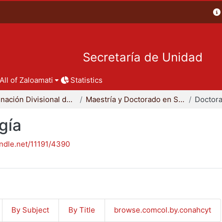
Secretaría de Unidad
All of Zaloamati
Statistics
Coordinación Divisional de Posgrado
Maestría y Doctorado en Sociología
Doctora
gía
andle.net/11191/4390
By Subject
By Title
browse.comcol.by.conahcyt