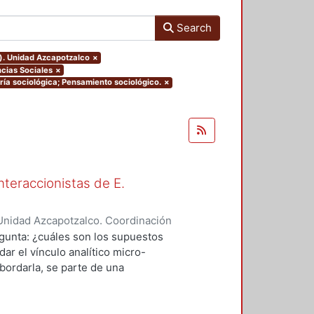
Search
o). Unidad Azcapotzalco
×
cias Sociales
×
oría sociológica; Pensamiento sociológico.
×
nteraccionistas de E.
Unidad Azcapotzalco. Coordinación
ez, Amalia Patricia
egunta: ¿cuáles son los supuestos
ar el vínculo analítico micro-
bordarla, se parte de una
logía de al menos dos herederos
 se encuentran contenidos los
el vínculo micro-macro de dos