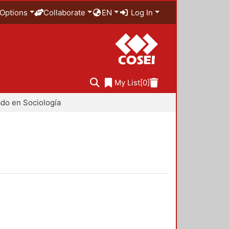
Options
Collaborate
EN
Log In
My List
[0]
do en Sociología