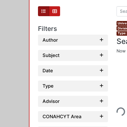
Unive
Filters
Divis
Type:
Se
Author
Now 
Subject
Date
Type
Loading...
Advisor
CONAHCYT Area