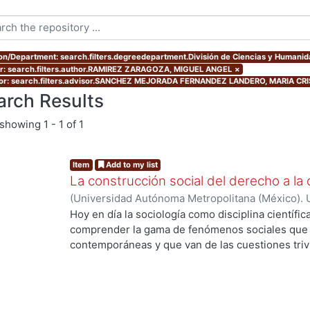
ion/Department: search.filters.degreedepartment.División de Ciencias y Humani
r: search.filters.author.RAMIREZ ZARAGOZA, MIGUEL ANGEL
×
or: search.filters.advisor.SANCHEZ MEJORADA FERNANDEZ LANDERO, MARIA CR
arch Results
showing
1 - 1 of 1
Item
Add to my list
La construcción social del derecho a la 
(
Universidad Autónoma Metropolitana (México). 
de Servicios de Información.
,
2013-12
)
RAMIREZ
Hoy en día la sociología como disciplina científic
comprender la gama de fenómenos sociales que s
contemporáneas y que van de las cuestiones trivia
de grandes procesos de orden global. La divers
complejidad y conflictividad de la realidad social
herramientas teórico-metodológicas de la sociol
más profundos y objetivos a las causas desarroll