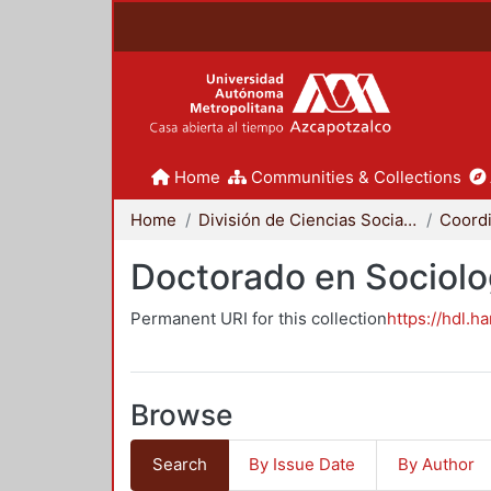
Home
Communities & Collections
Home
División de Ciencias Sociales y Humanidades
Doctorado en Sociolo
Permanent URI for this collection
https://hdl.h
Browse
Search
By Issue Date
By Author