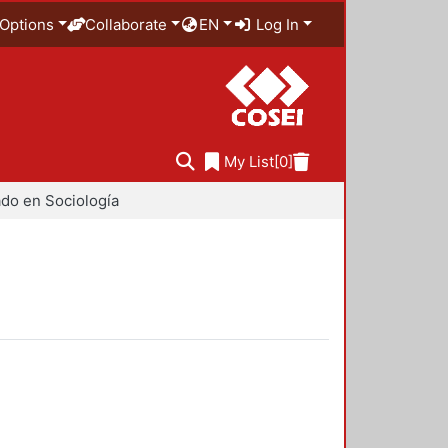
Options
Collaborate
EN
Log In
My List
[0]
do en Sociología