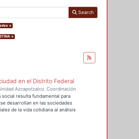
Search
dades
×
ISTINA
×
ciudad en el Distrito Federal
Unidad Azcapotzalco. Coordinación
 ZARAGOZA, MIGUEL ANGEL
a social resulta fundamental para
e desarrollan en las sociedades
les de la vida cotidiana al análisis
idad, dinamismo, heterogeneidad,
 nos obliga a hacer uso de las
ogía para hacer acercamientos
o e implicaciones de las acciones