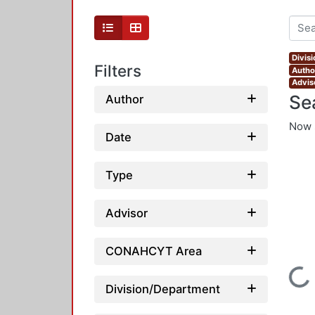
Divis
Filters
Autho
Advis
Se
Author
Now 
Date
Type
Advisor
CONAHCYT Area
Loading...
Division/Department