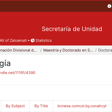
Secretaría de Unidad
All of Zaloamati
Statistics
Coordinación Divisional de Posgrado
Maestría y Doctorado en Sociología
Doctora
gía
andle.net/11191/4390
By Subject
By Title
browse.comcol.by.conahcyt