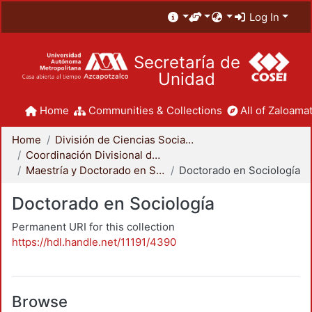
Log In
Secretaría de
Unidad
Home
Communities & Collections
All of Zaloamat
Home
División de Ciencias Sociales y Humanidades
Coordinación Divisional de Posgrado
Maestría y Doctorado en Sociología
Doctorado en Sociología
Doctorado en Sociología
Permanent URI for this collection
https://hdl.handle.net/11191/4390
Browse