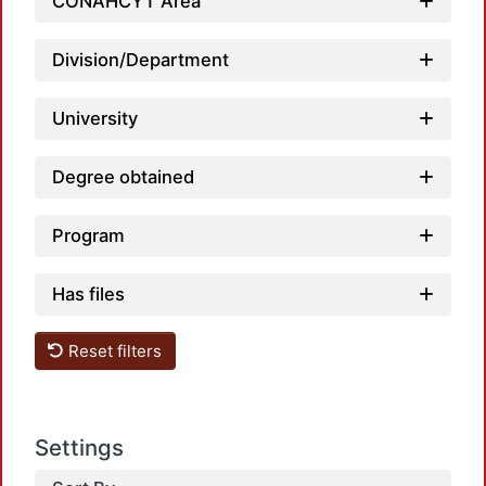
Loadi
CONAHCYT Area
Division/Department
University
Degree obtained
Program
Has files
Loadi
Reset filters
Settings