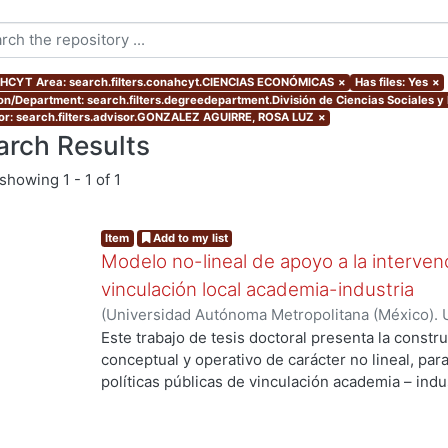
CYT Area: search.filters.conahcyt.CIENCIAS ECONÓMICAS
×
Has files: Yes
×
ion/Department: search.filters.degreedepartment.División de Ciencias Sociales 
or: search.filters.advisor.GONZALEZ AGUIRRE, ROSA LUZ
×
arch Results
showing
1 - 1 of 1
Item
Add to my list
Modelo no-lineal de apoyo a la intervenc
vinculación local academia-industria
(
Universidad Autónoma Metropolitana (México). 
de Servicios de Información.
,
2014-03-24
)
ALMAN
Este trabajo de tesis doctoral presenta la constr
conceptual y operativo de carácter no lineal, par
políticas públicas de vinculación academia – indu
industriales metropolitanas rezagadas, de bajo 
Enmarcada dentro del enfoque de Sistemas Compl
enfatiza la integración de la dimensión social a t