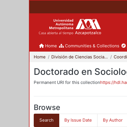
Home
Communities & Collections
Home
División de Ciencias Sociales y Humanidades
Doctorado en Sociolo
Permanent URI for this collection
https://hdl.h
Browse
Search
By Issue Date
By Author