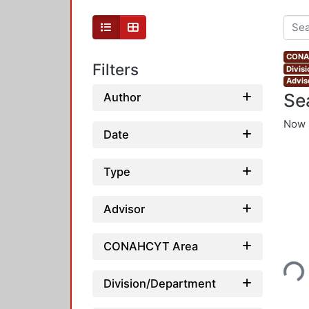
CONAH
Filters
Divis
Advis
Se
Author
Now 
Date
Type
Advisor
Loading...
CONAHCYT Area
Division/Department