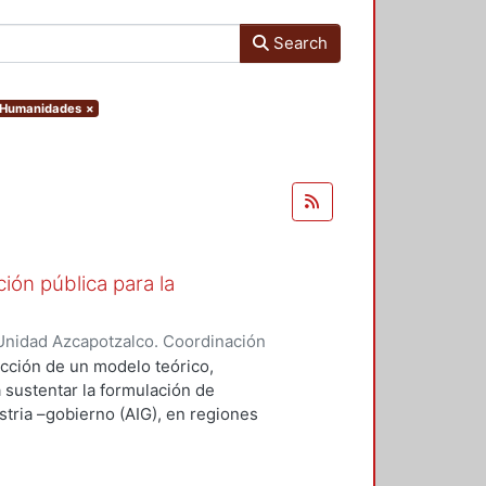
Search
y Humanidades
×
ión pública para la
Unidad Azcapotzalco. Coordinación
ZA - MARQUEZ, SILVIA IRENE
ucción de un modelo teórico,
a sustentar la formulación de
stria –gobierno (AIG), en regiones
desempeño innovador (RIMr).
ejos, la conceptualización
ravés del concepto de capital