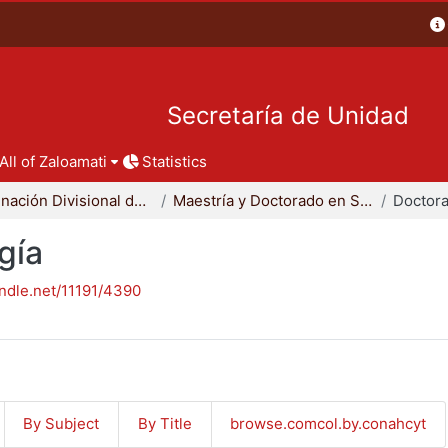
Secretaría de Unidad
All of Zaloamati
Statistics
Coordinación Divisional de Posgrado
Maestría y Doctorado en Sociología
Doctora
gía
andle.net/11191/4390
By Subject
By Title
browse.comcol.by.conahcyt