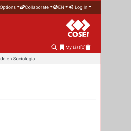
Options
Collaborate
EN
Log In
My List
[0]
do en Sociología