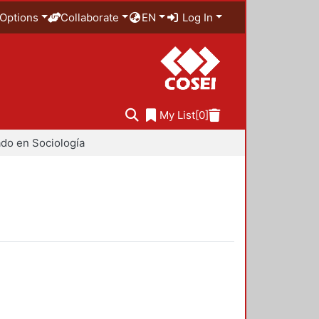
Options
Collaborate
EN
Log In
My List
[0]
do en Sociología