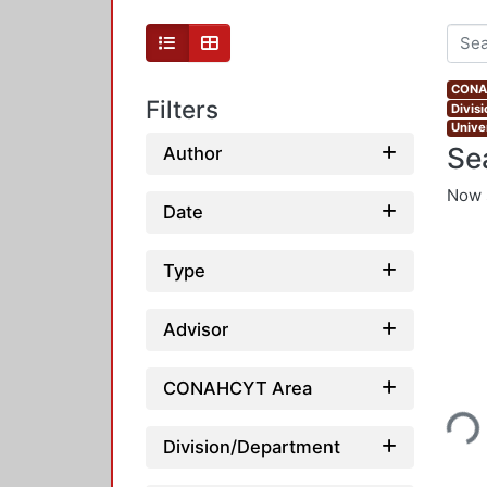
CONAH
Filters
Divis
Unive
Se
Author
Now 
Date
Type
Advisor
Loading...
CONAHCYT Area
Division/Department