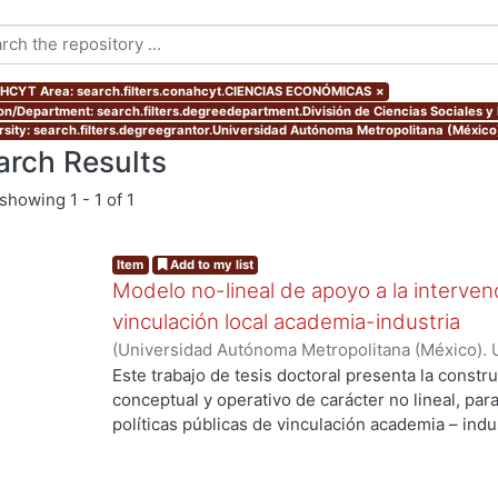
CYT Area: search.filters.conahcyt.CIENCIAS ECONÓMICAS
×
ion/Department: search.filters.degreedepartment.División de Ciencias Sociales 
rsity: search.filters.degreegrantor.Universidad Autónoma Metropolitana (Méxic
arch Results
showing
1 - 1 of 1
Item
Add to my list
Modelo no-lineal de apoyo a la intervenc
vinculación local academia-industria
(
Universidad Autónoma Metropolitana (México). 
de Servicios de Información.
,
2014-03-24
)
ALMAN
Este trabajo de tesis doctoral presenta la constr
conceptual y operativo de carácter no lineal, par
políticas públicas de vinculación academia – indu
industriales metropolitanas rezagadas, de bajo 
Enmarcada dentro del enfoque de Sistemas Compl
enfatiza la integración de la dimensión social a t