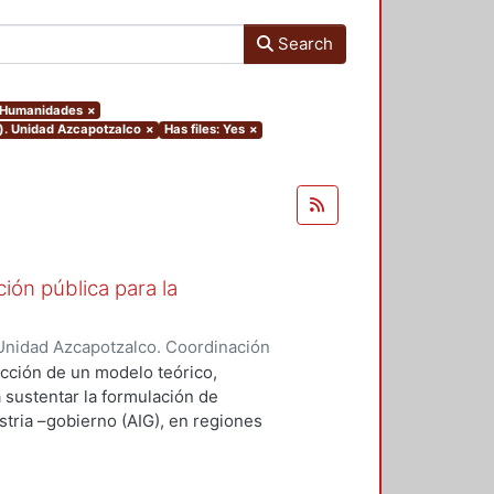
Search
y Humanidades
×
o). Unidad Azcapotzalco
×
Has files: Yes
×
ión pública para la
Unidad Azcapotzalco. Coordinación
ZA - MARQUEZ, SILVIA IRENE
ucción de un modelo teórico,
a sustentar la formulación de
stria –gobierno (AIG), en regiones
desempeño innovador (RIMr).
ejos, la conceptualización
ravés del concepto de capital