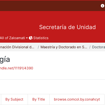
Secretaría de Unidad
All of Zaloamati
Statistics
Coordinación Divisional de Posgrado
Maestría y Doctorado en Sociología
Doctora
gía
andle.net/11191/4390
By Subject
By Title
browse.comcol.by.conahcyt