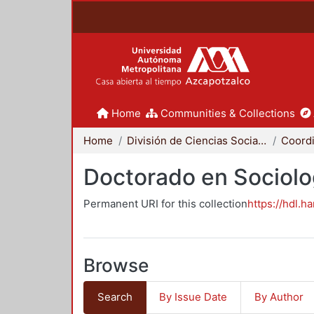
Home
Communities & Collections
Home
División de Ciencias Sociales y Humanidades
Doctorado en Sociolo
Permanent URI for this collection
https://hdl.h
Browse
Search
By Issue Date
By Author