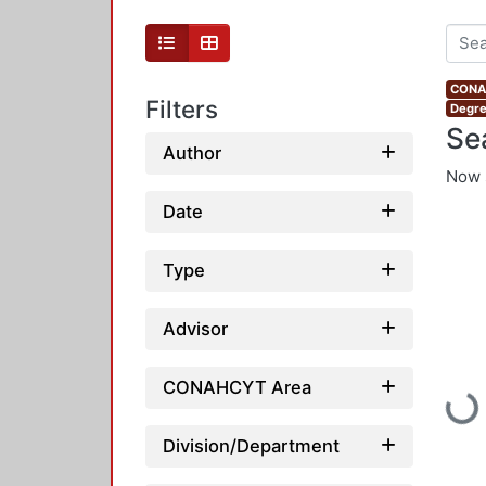
CONAH
Filters
Degre
Se
Author
Now 
Date
Type
Advisor
CONAHCYT Area
Loadi
Division/Department