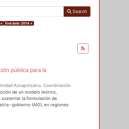
Search
×
End date: 2014
×
ión pública para la
Unidad Azcapotzalco. Coordinación
ZA - MARQUEZ, SILVIA IRENE
ucción de un modelo teórico,
a sustentar la formulación de
stria –gobierno (AIG), en regiones
desempeño innovador (RIMr).
ejos, la conceptualización
ravés del concepto de capital