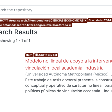
Start date: 2014
CYT Area: search.filters.conahcyt.CIENCIAS ECONÓMICAS
×
e obtained: search.filters.degreelevel.Doctorado
×
arch Results
showing
1 - 1 of 1
Item
Add to my list
Modelo no-lineal de apoyo a la intervenc
vinculación local academia-industria
(
Universidad Autónoma Metropolitana (México). 
de Servicios de Información.
,
2014-03-24
)
ALMAN
Este trabajo de tesis doctoral presenta la constr
conceptual y operativo de carácter no lineal, par
políticas públicas de vinculación academia – indu
ng...
industriales metropolitanas rezagadas, de bajo 
Enmarcada dentro del enfoque de Sistemas Compl
enfatiza la integración de la dimensión social a t