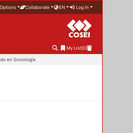
Options
Collaborate
EN
Log In
My List
[0]
do en Sociología