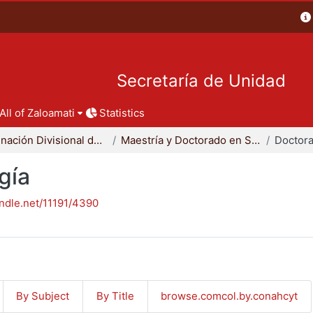
Secretaría de Unidad
All of Zaloamati
Statistics
Coordinación Divisional de Posgrado
Maestría y Doctorado en Sociología
Doctora
gía
andle.net/11191/4390
By Subject
By Title
browse.comcol.by.conahcyt