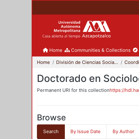
Home
Communities & Collections
Home
División de Ciencias Sociales y Humanidades
Doctorado en Sociolo
Permanent URI for this collection
https://hdl.h
Browse
Search
By Issue Date
By Author