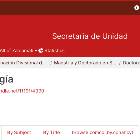
Secretaría de Unidad
All of Zaloamati
Statistics
Coordinación Divisional de Posgrado
Maestría y Doctorado en Sociología
Doctora
gía
andle.net/11191/4390
By Subject
By Title
browse.comcol.by.conahcyt