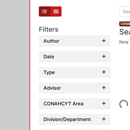
CONAH
Filters
Se
Author
Now 
Date
Type
Advisor
Loading...
CONAHCYT Area
Division/Department