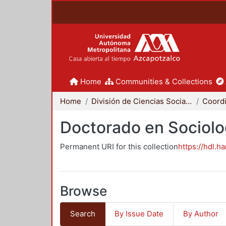
Home
Communities & Collections
Home
División de Ciencias Sociales y Humanidades
Doctorado en Sociolo
Permanent URI for this collection
https://hdl.h
Browse
Search
By Issue Date
By Author