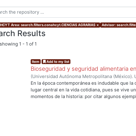
CYT Area: search.filters.conahcyt.CIENCIAS AGRARIAS
×
Advisor: search.fil
arch Results
showing
1 - 1 of 1
Item
Add to my list
Bioseguridad y seguridad alimentaria en
(
Universidad Autónoma Metropolitana (México). 
de Servicios de Información.
,
2010-11-12
)
COTA 
En la época contemporánea es indudable que la c
lugar central en la vida cotidiana, pues se vive u
momentos de la historia: por citar algunos ejempl
ingeniería genética y la biología molecular que h
los recursos genéticos, la creación de la vida en 
especies. Los desarrollos científico tecnológico
de la sociedad, ya que están inmersos en un con
son de muy diversa índole; en ese sentido en esta