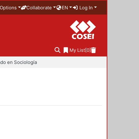
Options
Collaborate
EN
Log In
My List
[0]
do en Sociología