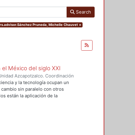
Search
ters.advisor.Sánchez Pruneda, Michelle Chauvet
×
 el México del siglo XXI
Unidad Azcapotzalco. Coordinación
GUZMAN, HILDA IRENE
iencia y la tecnología ocupan un
n cambio sin paralelo con otros
os están la aplicación de la
an llevado a un uso tecnológico de
laboratorio y la modificación de
s no son autónomos del desarrollo
texto social cuya consecuencias
 tesis se particularizó sobre el