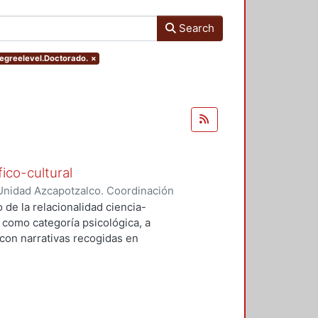
Search
degreelevel.Doctorado.
×
ico-cultural
Unidad Azcapotzalco. Coordinación
a Muñoz, Laura
 de la relacionalidad ciencia-
 como categoría psicológica, a
con narrativas recogidas en
son: 1) cultura y teoría se influyen
lidad; 2) el estudio de la
omo a la búsqueda de prestigio
ción clínica satisface una demanda
incula con intereses no sólo