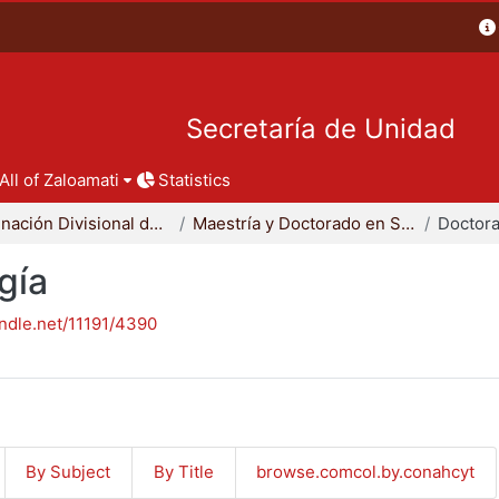
Secretaría de Unidad
All of Zaloamati
Statistics
Coordinación Divisional de Posgrado
Maestría y Doctorado en Sociología
Doctora
gía
andle.net/11191/4390
By Subject
By Title
browse.comcol.by.conahcyt