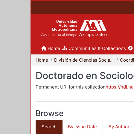
Home
Communities & Collections
Home
División de Ciencias Sociales y Humanidades
Doctorado en Sociolo
Permanent URI for this collection
https://hdl.h
Browse
Search
By Issue Date
By Author