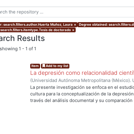
r: search.filters.author.Huerta Muñoz, Laura
×
Degree obtained: search.filters.
 search.filters.itemtype.Tesis de doctorado
×
arch Results
showing
1 - 1 of 1
Item
Add to my list
La depresión como relacionalidad científ
(
Universidad Autónoma Metropolitana (México). 
de Servicios de Información.
,
2023-09-02
)
Huert
La presente investigación se enfoca en el estudio
cultura para la conceptualización de la depresión
través del análisis documental y su comparación 
entrevistas. Las conclusiones de la investigación 
mutuamente para concebir la depresión y la norma
depresión obedece a una demanda social tanto c
dentro del campo científico, mientras la interven
social; 3) que la heteronomía del campo psi se v