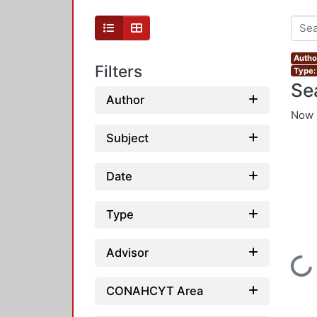
Autho
Filters
Type:
Se
Author
Now 
Subject
Date
Type
Advisor
Loading...
CONAHCYT Area