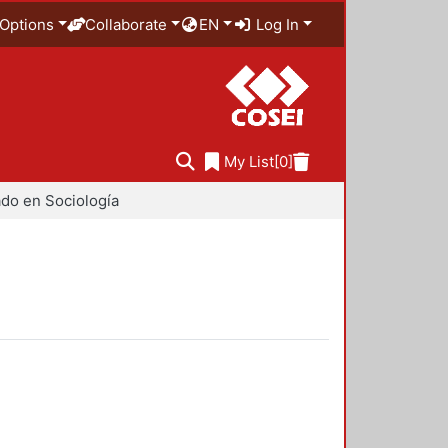
Options
Collaborate
EN
Log In
My List
[0]
do en Sociología