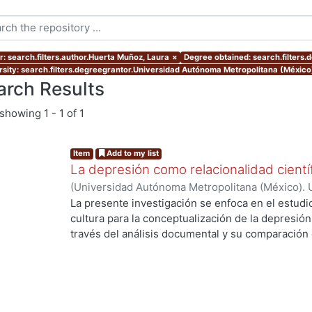
r: search.filters.author.Huerta Muñoz, Laura
×
Degree obtained: search.filters.
rsity: search.filters.degreegrantor.Universidad Autónoma Metropolitana (México
arch Results
showing
1 - 1 of 1
Item
Add to my list
La depresión como relacionalidad científ
(
Universidad Autónoma Metropolitana (México). 
de Servicios de Información.
,
2023-09-02
)
Huert
La presente investigación se enfoca en el estudio
cultura para la conceptualización de la depresión
través del análisis documental y su comparación 
entrevistas. Las conclusiones de la investigación 
mutuamente para concebir la depresión y la norma
depresión obedece a una demanda social tanto c
dentro del campo científico, mientras la interven
social; 3) que la heteronomía del campo psi se v