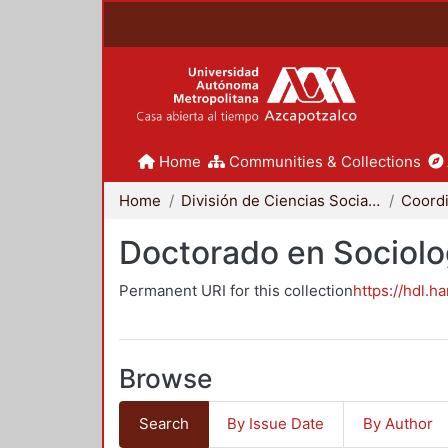
Home
Communities & Collections
Home
División de Ciencias Sociales y Humanidades
Doctorado en Sociolo
Permanent URI for this collection
https://hdl.h
Browse
Search
By Issue Date
By Author