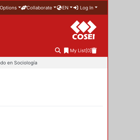
Options
Collaborate
EN
Log In
My List
[0]
do en Sociología