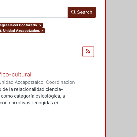
Search
degreelevel.Doctorado.
×
). Unidad Azcapotzalco.
×
ico-cultural
Unidad Azcapotzalco. Coordinación
a Muñoz, Laura
 de la relacionalidad ciencia-
 como categoría psicológica, a
con narrativas recogidas en
son: 1) cultura y teoría se influyen
lidad; 2) el estudio de la
omo a la búsqueda de prestigio
ción clínica satisface una demanda
incula con intereses no sólo