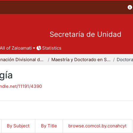
Secretaría de Unidad
All of Zaloamati
Statistics
Coordinación Divisional de Posgrado
Maestría y Doctorado en Sociología
Doctora
gía
andle.net/11191/4390
By Subject
By Title
browse.comcol.by.conahcyt