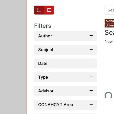
Autho
Filters
Unive
Se
Author
Now 
Subject
Date
Type
Loading...
Advisor
CONAHCYT Area