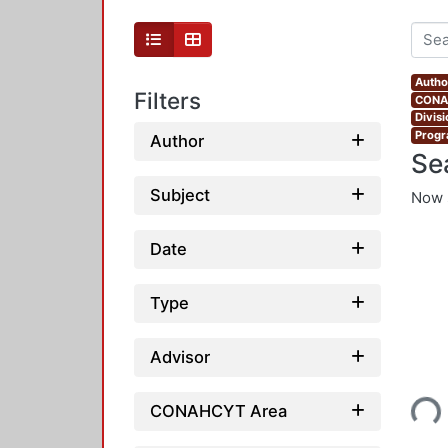
Autho
Filters
CONAH
Divis
Progr
Author
Se
Subject
Now 
Date
Type
Advisor
Loading...
CONAHCYT Area