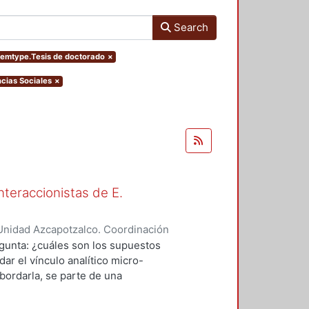
Search
itemtype.Tesis de doctorado
×
cias Sociales
×
nteraccionistas de E.
Unidad Azcapotzalco. Coordinación
ez, Amalia Patricia
egunta: ¿cuáles son los supuestos
ar el vínculo analítico micro-
bordarla, se parte de una
logía de al menos dos herederos
 se encuentran contenidos los