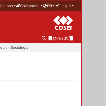
Options
Collaborate
EN
Log In
My List
[0]
do en Sociología