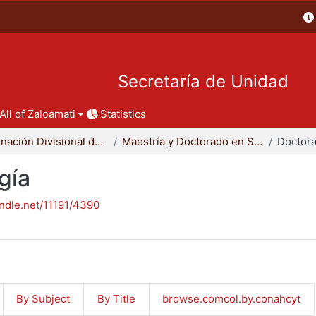
Secretaría de Unidad
All of Zaloamati
Statistics
Coordinación Divisional de Posgrado
Maestría y Doctorado en Sociología
Doctora
gía
andle.net/11191/4390
By Subject
By Title
browse.comcol.by.conahcyt