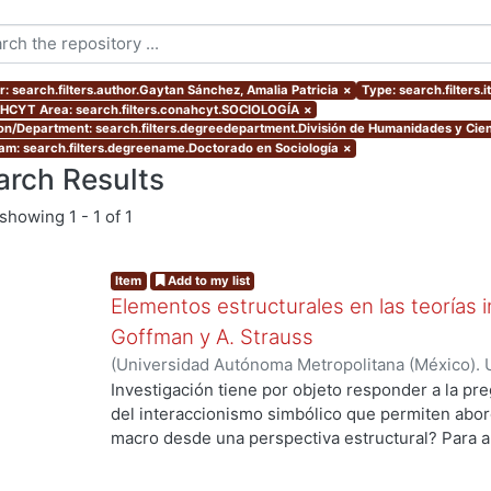
r: search.filters.author.Gaytan Sánchez, Amalia Patricia
×
Type: search.filters.
CYT Area: search.filters.conahcyt.SOCIOLOGÍA
×
ion/Department: search.filters.degreedepartment.División de Humanidades y Cien
am: search.filters.degreename.Doctorado en Sociología
×
arch Results
showing
1 - 1 of 1
Item
Add to my list
Elementos estructurales en las teorías i
Goffman y A. Strauss
(
Universidad Autónoma Metropolitana (México). 
de Servicios de Información.
,
2012
)
Gaytan Sánch
Investigación tiene por objeto responder a la pr
del interaccionismo simbólico que permiten abord
macro desde una perspectiva estructural? Para a
hipótesis de trabajo que supone que en la socio
de una vertiente de la tradición interaccionista,