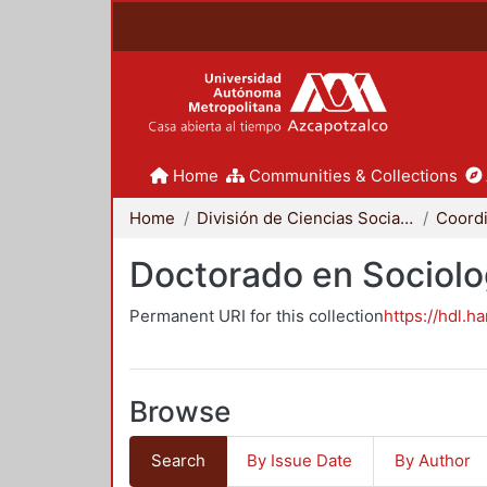
Home
Communities & Collections
Home
División de Ciencias Sociales y Humanidades
Doctorado en Sociolo
Permanent URI for this collection
https://hdl.h
Browse
Search
By Issue Date
By Author