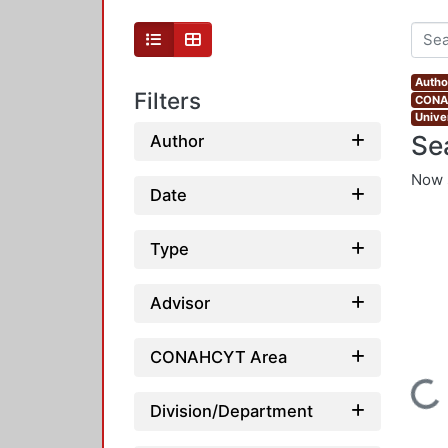
Autho
Filters
CONAH
Unive
Se
Author
Now 
Date
Type
Advisor
CONAHCYT Area
Loading...
Division/Department