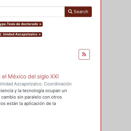
Search
mtype.Tesis de doctorado
×
o). Unidad Azcapotzalco
×
 el México del siglo XXI
Unidad Azcapotzalco. Coordinación
GUZMAN, HILDA IRENE
iencia y la tecnología ocupan un
n cambio sin paralelo con otros
os están la aplicación de la
an llevado a un uso tecnológico de
laboratorio y la modificación de
s no son autónomos del desarrollo
texto social cuya consecuencias