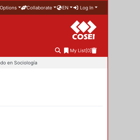
Options
Collaborate
EN
Log In
My List
[0]
do en Sociología