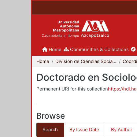
Home
Communities & Collections
Home
División de Ciencias Sociales y Humanidades
Doctorado en Sociolo
Permanent URI for this collection
https://hdl.h
Browse
Search
By Issue Date
By Author