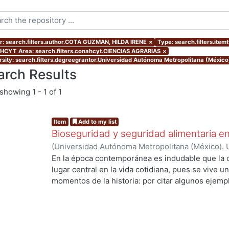
r: search.filters.author.COTA GUZMAN, HILDA IRENE
×
Type: search.filters.ite
CYT Area: search.filters.conahcyt.CIENCIAS AGRARIAS
×
rsity: search.filters.degreegrantor.Universidad Autónoma Metropolitana (Méxic
arch Results
showing
1 - 1 of 1
Item
Add to my list
Bioseguridad y seguridad alimentaria en
(
Universidad Autónoma Metropolitana (México). 
de Servicios de Información.
,
2010-11-12
)
COTA 
En la época contemporánea es indudable que la c
lugar central en la vida cotidiana, pues se vive u
momentos de la historia: por citar algunos ejempl
ingeniería genética y la biología molecular que h
los recursos genéticos, la creación de la vida en 
especies. Los desarrollos científico tecnológico
de la sociedad, ya que están inmersos en un con