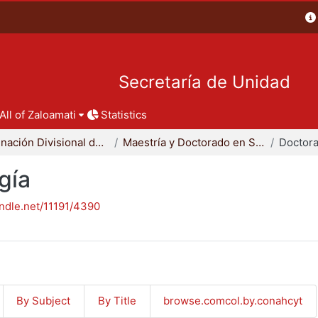
Secretaría de Unidad
All of Zaloamati
Statistics
Coordinación Divisional de Posgrado
Maestría y Doctorado en Sociología
Doctora
gía
andle.net/11191/4390
By Subject
By Title
browse.comcol.by.conahcyt