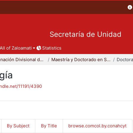
Secretaría de Unidad
All of Zaloamati
Statistics
Coordinación Divisional de Posgrado
Maestría y Doctorado en Sociología
Doctora
gía
andle.net/11191/4390
By Subject
By Title
browse.comcol.by.conahcyt