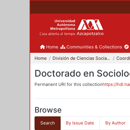
Home
Communities & Collections
Home
División de Ciencias Sociales y Humanidades
Doctorado en Sociolo
Permanent URI for this collection
https://hdl.h
Browse
Search
By Issue Date
By Author