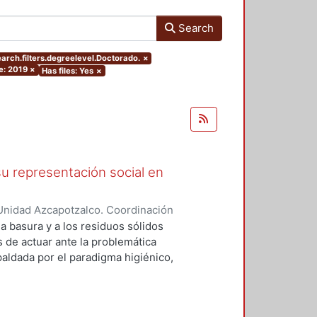
Search
arch.filters.degreelevel.Doctorado.
×
e: 2019
×
Has files: Yes
×
u representación social en
Unidad Azcapotzalco. Coordinación
Magallón, Jesús Salvador
la basura y a los residuos sólidos
s de actuar ante la problemática
aldada por el paradigma higiénico,
da, apoyada en lo que es el
r las diversas actividades
 nueva práctica, se busca pasar de