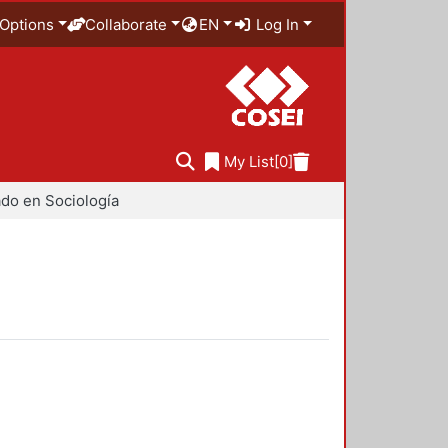
Options
Collaborate
EN
Log In
My List
[0]
do en Sociología