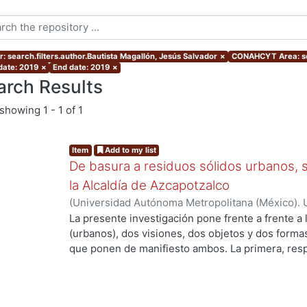
r: search.filters.author.Bautista Magallón, Jesús Salvador
×
CONAHCYT Area: se
 date: 2019
×
End date: 2019
×
arch Results
showing
1 - 1 of 1
Item
Add to my list
De basura a residuos sólidos urbanos, s
la Alcaldía de Azcapotzalco
(
Universidad Autónoma Metropolitana (México). 
de Servicios de Información.
,
2019-07
)
Bautista 
La presente investigación pone frente a frente a 
(urbanos), dos visiones, dos objetos y dos forma
que ponen de manifiesto ambos. La primera, resp
ng...
debe ser expulsada del entorno humano, la segun
desarrollo sustentable, debe ser internalizada po
humanas. Así, con una intervención pública y una