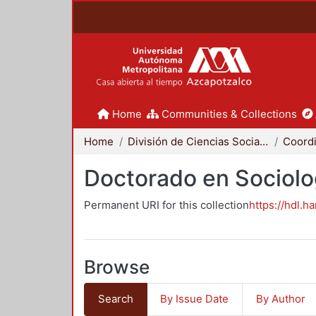
Home
Communities & Collections
Home
División de Ciencias Sociales y Humanidades
Doctorado en Sociolo
Permanent URI for this collection
https://hdl.h
Browse
Search
By Issue Date
By Author