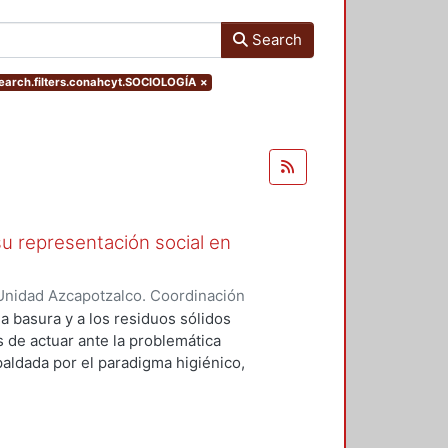
Search
arch.filters.conahcyt.SOCIOLOGÍA
×
u representación social en
Unidad Azcapotzalco. Coordinación
Magallón, Jesús Salvador
la basura y a los residuos sólidos
s de actuar ante la problemática
aldada por el paradigma higiénico,
da, apoyada en lo que es el
r las diversas actividades
 nueva práctica, se busca pasar de