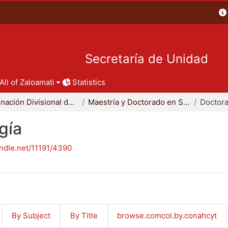
Secretaría de Unidad
All of Zaloamati
Statistics
Coordinación Divisional de Posgrado
Maestría y Doctorado en Sociología
Doctora
gía
andle.net/11191/4390
By Subject
By Title
browse.comcol.by.conahcyt