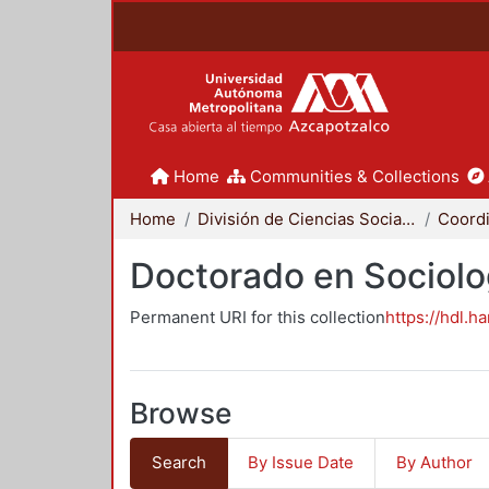
Home
Communities & Collections
Home
División de Ciencias Sociales y Humanidades
Doctorado en Sociolo
Permanent URI for this collection
https://hdl.h
Browse
Search
By Issue Date
By Author