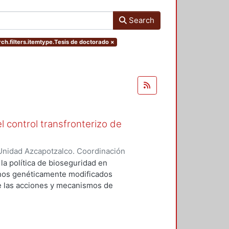
Search
ch.filters.itemtype.Tesis de doctorado
×
l control transfronterizo de
Unidad Azcapotzalco. Coordinación
 DOMINGUEZ, JORGE
 la política de bioseguridad en
ranos genéticamente modificados
de las acciones y mecanismos de
tan o minimizan los riesgos
 el medio ambiente. Asimismo,
ores sociales involucrados del