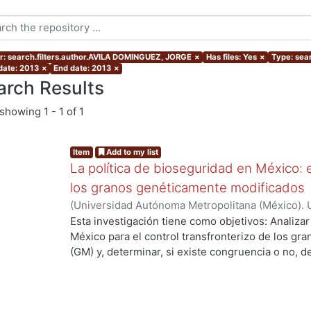
r: search.filters.author.AVILA DOMINGUEZ, JORGE
×
Has files: Yes
×
Type: sear
 date: 2013
×
End date: 2013
×
arch Results
showing
1 - 1 of 1
Item
Add to my list
La política de bioseguridad en México: e
los granos genéticamente modificados
(
Universidad Autónoma Metropolitana (México). 
de Servicios de Información.
,
2013-10-30
)
AVILA
Esta investigación tiene como objetivos: Analizar
México para el control transfronterizo de los g
(GM) y, determinar, si existe congruencia o no, 
protección y, control; de si éstos previenen, evi
adversos a la sociedad mexicana, su economía y
examinar las percepciones y sentidos que los act