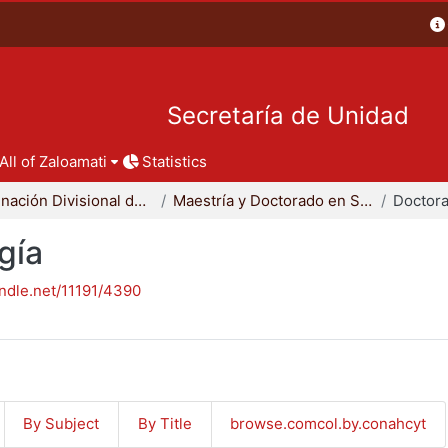
Secretaría de Unidad
All of Zaloamati
Statistics
Coordinación Divisional de Posgrado
Maestría y Doctorado en Sociología
Doctora
gía
andle.net/11191/4390
By Subject
By Title
browse.comcol.by.conahcyt