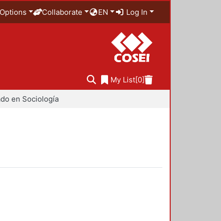
Options
Collaborate
EN
Log In
My List
[0]
do en Sociología