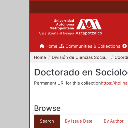
Home
Communities & Collections
Home
División de Ciencias Sociales y Humanidades
Doctorado en Sociolo
Permanent URI for this collection
https://hdl.h
Browse
Search
By Issue Date
By Author