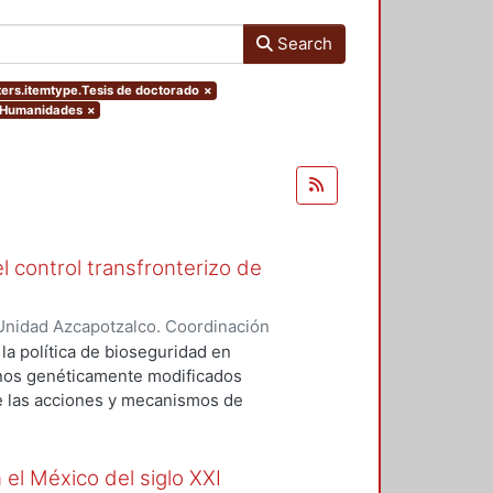
Search
lters.itemtype.Tesis de doctorado
×
y Humanidades
×
l control transfronterizo de
Unidad Azcapotzalco. Coordinación
 DOMINGUEZ, JORGE
 la política de bioseguridad en
ranos genéticamente modificados
de las acciones y mecanismos de
tan o minimizan los riesgos
 el medio ambiente. Asimismo,
ores sociales involucrados del
 el México del siglo XXI