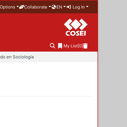
Options
Collaborate
EN
Log In
My List
[0]
do en Sociología