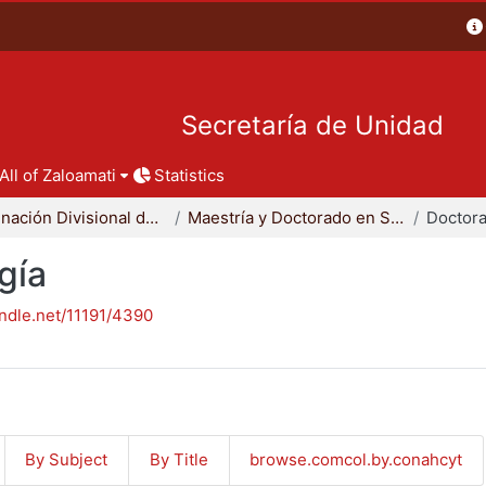
Secretaría de Unidad
All of Zaloamati
Statistics
Coordinación Divisional de Posgrado
Maestría y Doctorado en Sociología
Doctora
gía
andle.net/11191/4390
By Subject
By Title
browse.comcol.by.conahcyt