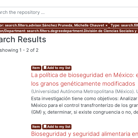
or: search.filters.advisor.Sánchez Pruneda, Michelle Chauvet
×
Type: search.fi
ion/Department: search.filters.degreedepartment.División de Ciencias Sociales 
arch Results
showing
1 - 2 of 2
Item
Add to my list
La política de bioseguridad en México: e
los granos genéticamente modificados
(
Universidad Autónoma Metropolitana (México). 
de Servicios de Información.
,
2013-10-30
)
AVILA
Esta investigación tiene como objetivos: Analizar
...
México para el control transfronterizo de los g
(GM) y, determinar, si existe congruencia o no, 
protección y, control; de si éstos previenen, evi
adversos a la sociedad mexicana, su economía y
Item
Add to my list
examinar las percepciones y sentidos que los act
Bioseguridad y seguridad alimentaria en