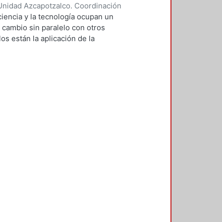
ntación de la política de
Unidad Azcapotzalco. Coordinación
sfronterizo de los granos GM. De
GUZMAN, HILDA IRENE
iencia y la tecnología ocupan un
Sistema Aduanero de México (SAM)
n cambio sin paralelo con otros
e globalización de la economía
os están la aplicación de la
ra, creación de capacidades
an llevado a un uso tecnológico de
a el control del movimiento
laboratorio y la modificación de
s no son autónomos del desarrollo
texto social cuya consecuencias
 tesis se particularizó sobre el
aria, además de considerar
ican para la biodiversidad.
 estratégicos fundamentalmente
n patentados, es decir, tienen
 bienes privados provocando, la
res, las regiones pobres, en
e casi todas las personas. Desde
empresas transnacionales y los