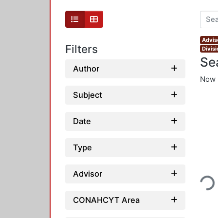
Advis
Filters
Divis
Se
Author
Now 
Subject
Date
Type
Loading
Advisor
CONAHCYT Area