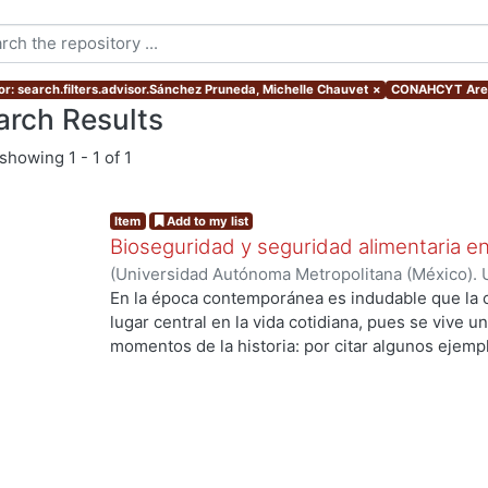
or: search.filters.advisor.Sánchez Pruneda, Michelle Chauvet
×
CONAHCYT Area:
arch Results
showing
1 - 1 of 1
Item
Add to my list
Bioseguridad y seguridad alimentaria en
(
Universidad Autónoma Metropolitana (México). 
de Servicios de Información.
,
2010-11-12
)
COTA 
En la época contemporánea es indudable que la c
lugar central en la vida cotidiana, pues se vive u
momentos de la historia: por citar algunos ejempl
ingeniería genética y la biología molecular que h
los recursos genéticos, la creación de la vida en 
especies. Los desarrollos científico tecnológico
de la sociedad, ya que están inmersos en un con
son de muy diversa índole; en ese sentido en esta