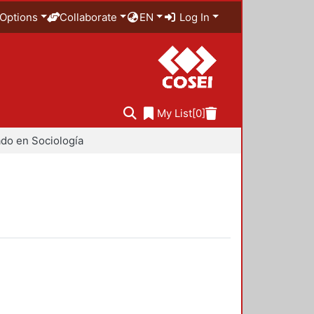
Options
Collaborate
EN
Log In
My List
[0]
do en Sociología