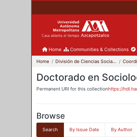
Home
Communities & Collections
Home
División de Ciencias Sociales y Humanidades
Doctorado en Sociolo
Permanent URI for this collection
https://hdl.h
Browse
Search
By Issue Date
By Author