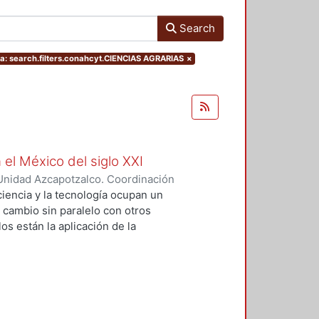
Search
 search.filters.conahcyt.CIENCIAS AGRARIAS
×
 el México del siglo XXI
Unidad Azcapotzalco. Coordinación
GUZMAN, HILDA IRENE
iencia y la tecnología ocupan un
n cambio sin paralelo con otros
os están la aplicación de la
an llevado a un uso tecnológico de
laboratorio y la modificación de
s no son autónomos del desarrollo
texto social cuya consecuencias
 tesis se particularizó sobre el