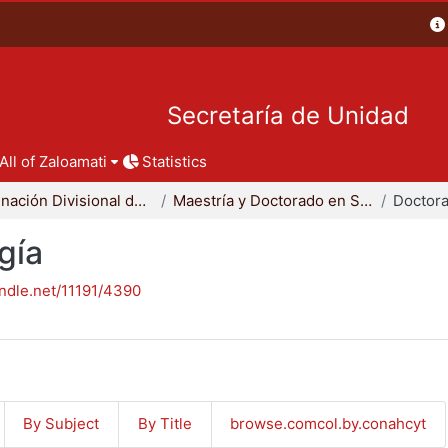
Secretaría de Unidad
All of Zaloamati
Statistics
Coordinación Divisional de Posgrado
Maestría y Doctorado en Sociología
Doctora
gía
andle.net/11191/4390
By Subject
By Title
browse.comcol.by.conahcyt