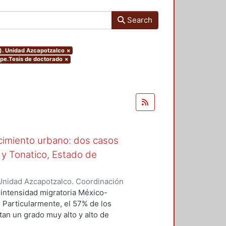
Search
o). Unidad Azcapotzalco
×
ype.Tesis de doctorado
×
ecimiento urbano: dos casos
 y Tonatico, Estado de
Unidad Azcapotzalco. Coordinación
 Aquino, Alicia Oliva
intensidad migratoria México-
 Particularmente, el 57% de los
an un grado muy alto y alto de
nsiderado con un nivel de