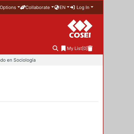
Options
Collaborate
EN
Log In
My List
[0]
do en Sociología