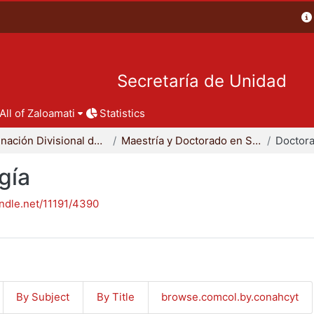
Secretaría de Unidad
All of Zaloamati
Statistics
Coordinación Divisional de Posgrado
Maestría y Doctorado en Sociología
Doctora
gía
andle.net/11191/4390
By Subject
By Title
browse.comcol.by.conahcyt