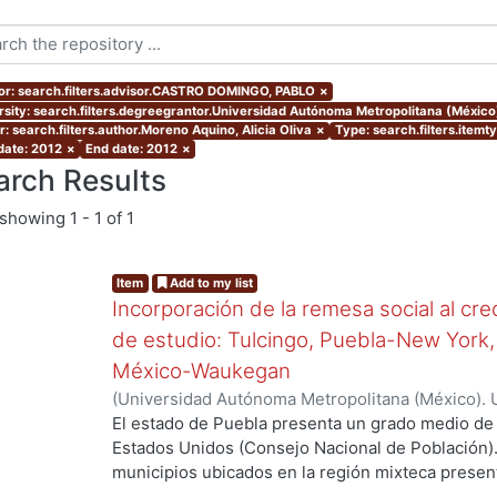
or: search.filters.advisor.CASTRO DOMINGO, PABLO
×
rsity: search.filters.degreegrantor.Universidad Autónoma Metropolitana (Méxic
r: search.filters.author.Moreno Aquino, Alicia Oliva
×
Type: search.filters.itemt
 date: 2012
×
End date: 2012
×
arch Results
showing
1 - 1 of 1
Item
Add to my list
Incorporación de la remesa social al cr
de estudio: Tulcingo, Puebla-New York,
México-Waukegan
(
Universidad Autónoma Metropolitana (México). 
de Servicios de Información.
,
2012-06-08
)
Moreno
El estado de Puebla presenta un grado medio de 
Estados Unidos (Consejo Nacional de Población).
municipios ubicados en la región mixteca present
migración. Entre ellos, Tulcingo de Valle está co