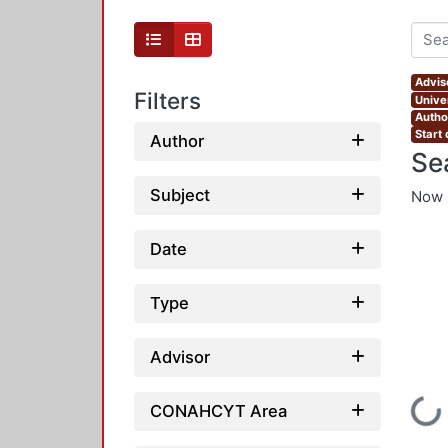
Advis
Filters
Unive
Autho
Start
Author
Se
Subject
Now 
Date
Type
Advisor
Loading...
CONAHCYT Area