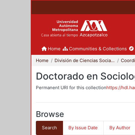
Home
Communities & Collections
Home
División de Ciencias Sociales y Humanidades
Doctorado en Sociolo
Permanent URI for this collection
https://hdl.h
Browse
Search
By Issue Date
By Author