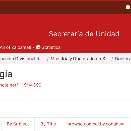
Secretaría de Unidad
All of Zaloamati
Statistics
Coordinación Divisional de Posgrado
Maestría y Doctorado en Sociología
Doctora
gía
andle.net/11191/4390
By Subject
By Title
browse.comcol.by.conahcyt