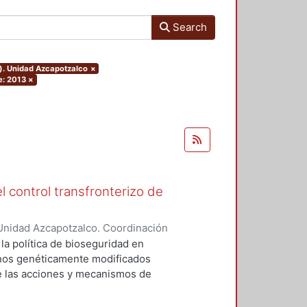
Search
o). Unidad Azcapotzalco
×
e: 2013
×
l control transfronterizo de
Unidad Azcapotzalco. Coordinación
 DOMINGUEZ, JORGE
 la política de bioseguridad en
ranos genéticamente modificados
de las acciones y mecanismos de
tan o minimizan los riesgos
 el medio ambiente. Asimismo,