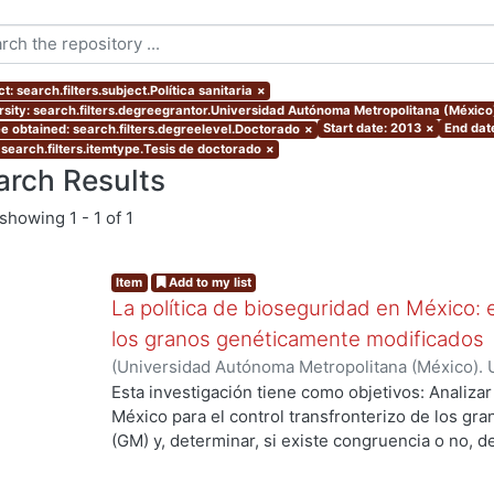
t: search.filters.subject.Política sanitaria
×
rsity: search.filters.degreegrantor.Universidad Autónoma Metropolitana (Méxic
Start date: 2013
×
End dat
e obtained: search.filters.degreelevel.Doctorado
×
 search.filters.itemtype.Tesis de doctorado
×
arch Results
showing
1 - 1 of 1
Item
Add to my list
La política de bioseguridad en México: e
los granos genéticamente modificados
(
Universidad Autónoma Metropolitana (México). 
de Servicios de Información.
,
2013-10-30
)
AVILA
Esta investigación tiene como objetivos: Analizar
México para el control transfronterizo de los g
(GM) y, determinar, si existe congruencia o no, 
ng...
protección y, control; de si éstos previenen, evi
adversos a la sociedad mexicana, su economía y