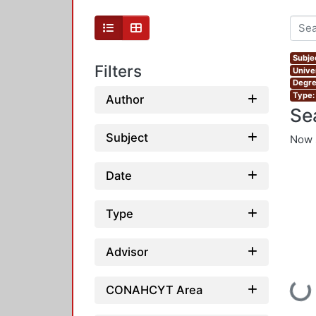
Subjec
Filters
Unive
Degre
Type:
Author
Se
Subject
Now 
Date
Type
Advisor
Loadi
CONAHCYT Area