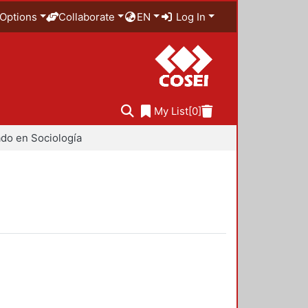
Options
Collaborate
EN
Log In
My List
[0]
do en Sociología