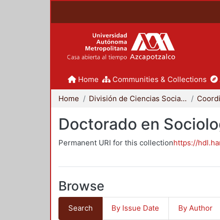
Home
Communities & Collections
Home
División de Ciencias Sociales y Humanidades
Doctorado en Sociolo
Permanent URI for this collection
https://hdl.h
Browse
Search
By Issue Date
By Author