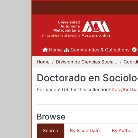
Home
Communities & Collections
Home
División de Ciencias Sociales y Humanidades
Doctorado en Sociolo
Permanent URI for this collection
https://hdl.h
Browse
Search
By Issue Date
By Author