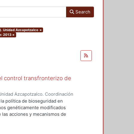
Search
o). Unidad Azcapotzalco
×
e: 2013
×
l control transfronterizo de
Unidad Azcapotzalco. Coordinación
 DOMINGUEZ, JORGE
 la política de bioseguridad en
ranos genéticamente modificados
de las acciones y mecanismos de
tan o minimizan los riesgos
 el medio ambiente. Asimismo,
ores sociales involucrados del