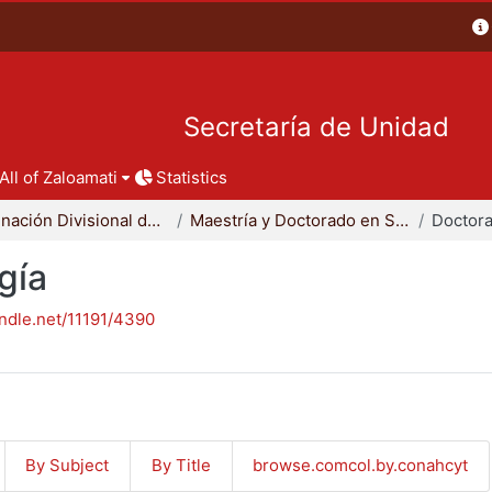
Secretaría de Unidad
All of Zaloamati
Statistics
Coordinación Divisional de Posgrado
Maestría y Doctorado en Sociología
Doctora
gía
andle.net/11191/4390
By Subject
By Title
browse.comcol.by.conahcyt