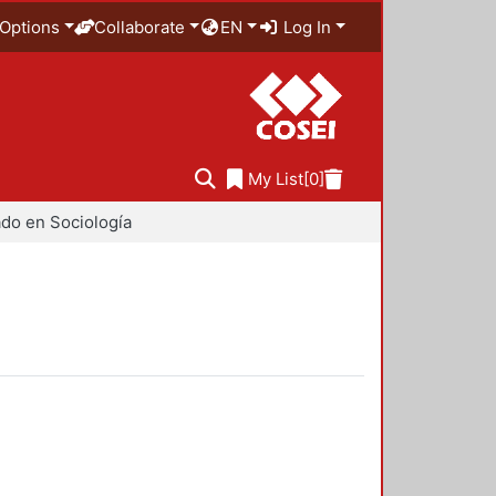
Options
Collaborate
EN
Log In
My List
[0]
do en Sociología