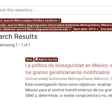
t: search.filters.subject.Política sanitaria
×
rsity: search.filters.degreegrantor.Universidad Autónoma Metropolitana (Méxic
Start date: 2013
×
End dat
e obtained: search.filters.degreelevel.Doctorado
×
arch Results
showing
1 - 1 of 1
Item
Add to my list
La política de bioseguridad en México: e
los granos genéticamente modificados
(
Universidad Autónoma Metropolitana (México). 
de Servicios de Información.
,
2013-10-30
)
AVILA
Esta investigación tiene como objetivos: Analizar
México para el control transfronterizo de los g
(GM) y, determinar, si existe congruencia o no, 
protección y, control; de si éstos previenen, evi
adversos a la sociedad mexicana, su economía y
examinar las percepciones y sentidos que los act