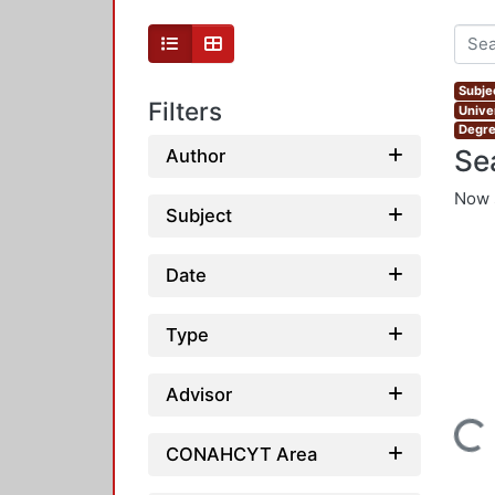
Subjec
Filters
Unive
Degre
Se
Author
Now 
Subject
Date
Type
Advisor
Loading...
CONAHCYT Area