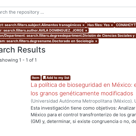
ct: search.filters.subject.Alimentos transgénicos
×
Has files: Yes
×
CONAHCYT A
r: search.filters.author.AVILA DOMINGUEZ, JORGE
×
ion/Department: search.filters.degreedepartment.División de Ciencias Sociales 
am: search.filters.degreename.Doctorado en Sociología
×
arch Results
showing
1 - 1 of 1
Item
Add to my list
La política de bioseguridad en México: e
los granos genéticamente modificados
(
Universidad Autónoma Metropolitana (México). 
de Servicios de Información.
,
2013-10-30
)
AVILA
Esta investigación tiene como objetivos: Analizar
.
México para el control transfronterizo de los g
(GM) y, determinar, si existe congruencia o no, 
protección y, control; de si éstos previenen, evi
adversos a la sociedad mexicana, su economía y