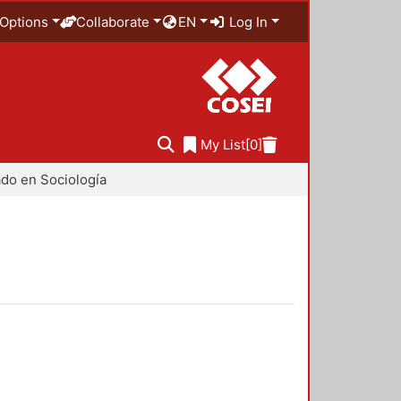
Options
Collaborate
EN
Log In
My List
[0]
do en Sociología