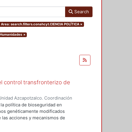
Search
rea: search.filters.conahcyt.CIENCIA POLÍTICA
×
y Humanidades
×
l control transfronterizo de
Unidad Azcapotzalco. Coordinación
 DOMINGUEZ, JORGE
 la política de bioseguridad en
ranos genéticamente modificados
de las acciones y mecanismos de
tan o minimizan los riesgos
 el medio ambiente. Asimismo,