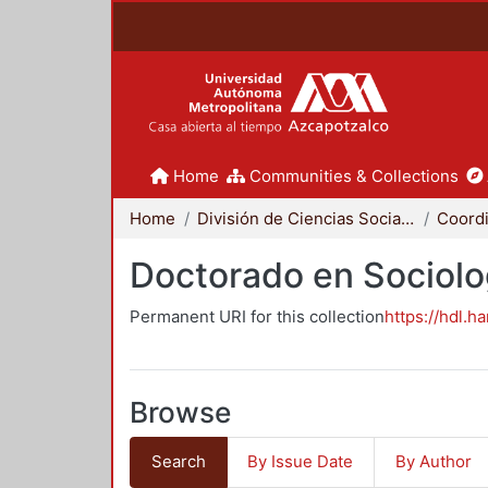
Home
Communities & Collections
Home
División de Ciencias Sociales y Humanidades
Doctorado en Sociolo
Permanent URI for this collection
https://hdl.h
Browse
Search
By Issue Date
By Author