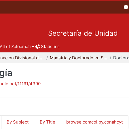
Secretaría de Unidad
All of Zaloamati
Statistics
Coordinación Divisional de Posgrado
Maestría y Doctorado en Sociología
Doctora
gía
andle.net/11191/4390
By Subject
By Title
browse.comcol.by.conahcyt