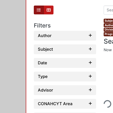
Subje
Filters
Autho
Divis
Progr
Author
Se
Subject
Now 
Date
Type
Advisor
Loading..
CONAHCYT Area