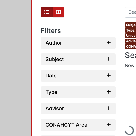
Subje
Filters
Type:
Unive
Advis
Author
CONAH
Se
Subject
Now 
Date
Type
Advisor
Loadi
CONAHCYT Area