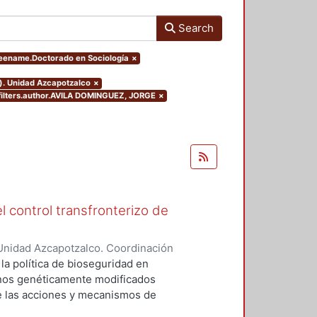
Search
reename.Doctorado en Sociología
×
o). Unidad Azcapotzalco
×
filters.author.AVILA DOMINGUEZ, JORGE
×
l control transfronterizo de
Unidad Azcapotzalco. Coordinación
 DOMINGUEZ, JORGE
 la política de bioseguridad en
ranos genéticamente modificados
de las acciones y mecanismos de
tan o minimizan los riesgos