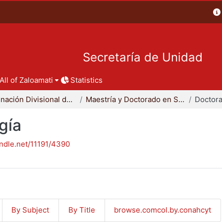
Secretaría de Unidad
All of Zaloamati
Statistics
Coordinación Divisional de Posgrado
Maestría y Doctorado en Sociología
Doctora
gía
andle.net/11191/4390
By Subject
By Title
browse.comcol.by.conahcyt