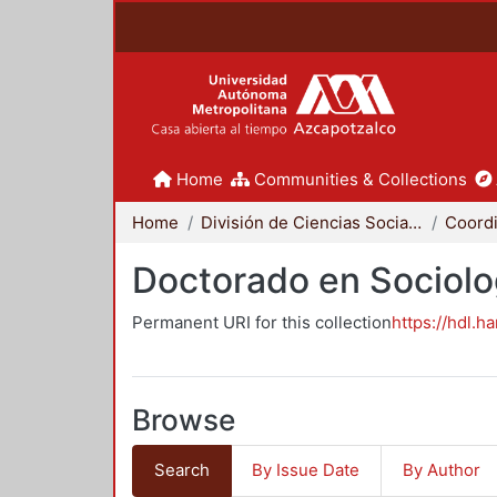
Home
Communities & Collections
Home
División de Ciencias Sociales y Humanidades
Doctorado en Sociolo
Permanent URI for this collection
https://hdl.h
Browse
Search
By Issue Date
By Author