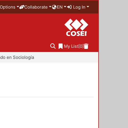
Options
Collaborate
EN
Log In
My List
[0]
do en Sociología