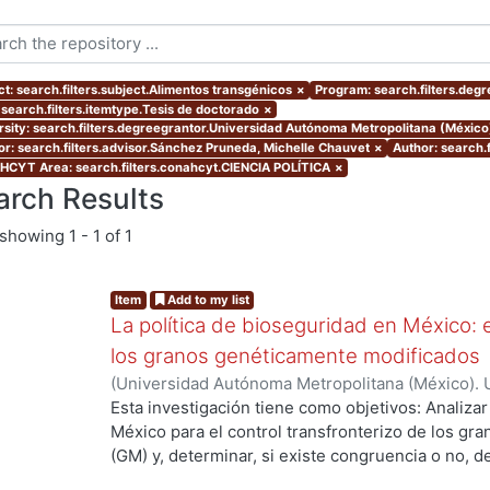
ct: search.filters.subject.Alimentos transgénicos
×
Program: search.filters.deg
 search.filters.itemtype.Tesis de doctorado
×
rsity: search.filters.degreegrantor.Universidad Autónoma Metropolitana (Méxic
or: search.filters.advisor.Sánchez Pruneda, Michelle Chauvet
×
Author: search.
CYT Area: search.filters.conahcyt.CIENCIA POLÍTICA
×
arch Results
showing
1 - 1 of 1
Item
Add to my list
La política de bioseguridad en México: e
los granos genéticamente modificados
(
Universidad Autónoma Metropolitana (México). 
de Servicios de Información.
,
2013-10-30
)
AVILA
Esta investigación tiene como objetivos: Analizar
México para el control transfronterizo de los g
ng...
(GM) y, determinar, si existe congruencia o no, 
protección y, control; de si éstos previenen, evi