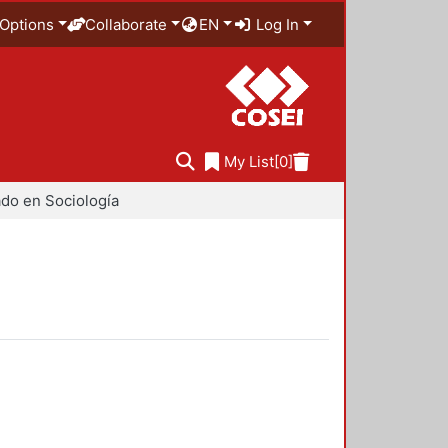
Options
Collaborate
EN
Log In
My List
[0]
do en Sociología