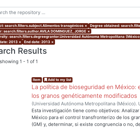
ct: search.filters.subject.Alimentos transgénicos
×
Degree obtained: search.fil
r: search.filters.author.AVILA DOMINGUEZ, JORGE
×
rsity: search.filters.degreegrantor.Universidad Autónoma Metropolitana (Méxic
 date: 2013
×
End date: 2013
×
arch Results
showing
1 - 1 of 1
Item
Add to my list
La política de bioseguridad en México: e
los granos genéticamente modificados
(
Universidad Autónoma Metropolitana (México). 
de Servicios de Información.
,
2013-10-30
)
AVILA
Esta investigación tiene como objetivos: Analizar
México para el control transfronterizo de los g
(GM) y, determinar, si existe congruencia o no, 
ing...
protección y, control; de si éstos previenen, evi
adversos a la sociedad mexicana, su economía y