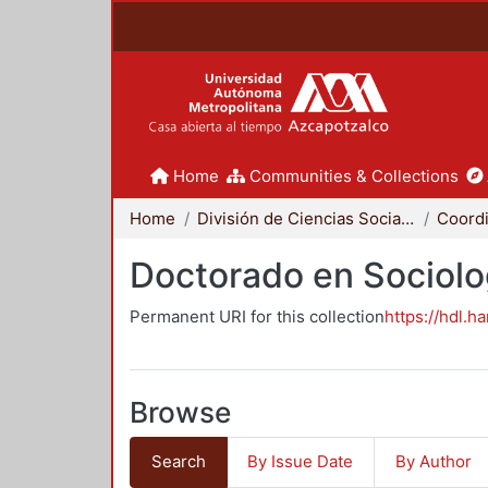
Home
Communities & Collections
Home
División de Ciencias Sociales y Humanidades
Doctorado en Sociolo
Permanent URI for this collection
https://hdl.h
Browse
Search
By Issue Date
By Author