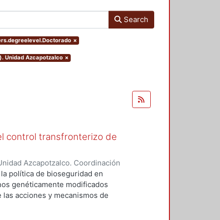
Search
ters.degreelevel.Doctorado
×
o). Unidad Azcapotzalco
×
l control transfronterizo de
Unidad Azcapotzalco. Coordinación
 DOMINGUEZ, JORGE
 la política de bioseguridad en
ranos genéticamente modificados
de las acciones y mecanismos de
tan o minimizan los riesgos
 el medio ambiente. Asimismo,