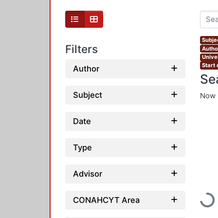
Subje
Filters
Autho
Unive
Start
Author
Se
Subject
Now 
Date
Type
Advisor
Load
CONAHCYT Area