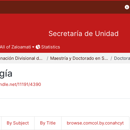
Secretaría de Unidad
All of Zaloamati
Statistics
Coordinación Divisional de Posgrado
Maestría y Doctorado en Sociología
Doctora
gía
andle.net/11191/4390
By Subject
By Title
browse.comcol.by.conahcyt