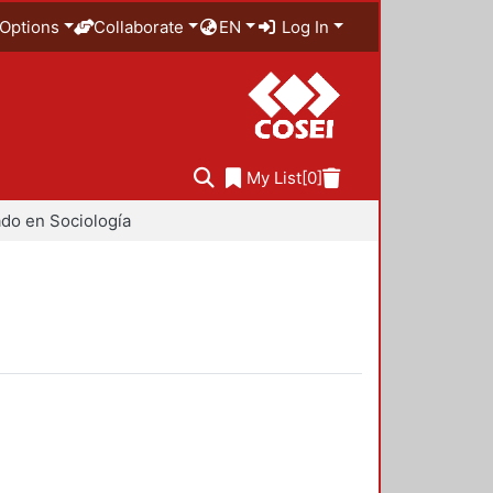
Options
Collaborate
EN
Log In
My List
[0]
do en Sociología