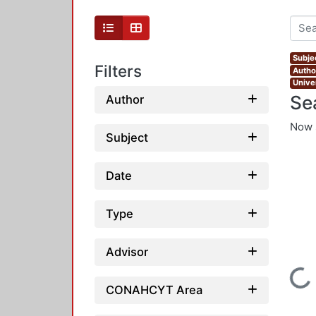
Subje
Filters
Autho
Unive
Se
Author
Now 
Subject
Date
Type
Advisor
Loading...
CONAHCYT Area