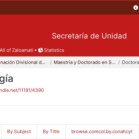
Secretaría de Unidad
All of Zaloamati
Statistics
Coordinación Divisional de Posgrado
Maestría y Doctorado en Sociología
Doctora
gía
andle.net/11191/4390
By Subject
By Title
browse.comcol.by.conahcyt