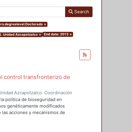
Search
ters.degreelevel.Doctorado
×
End date: 2013
×
o). Unidad Azcapotzalco
×
l control transfronterizo de
Unidad Azcapotzalco. Coordinación
 DOMINGUEZ, JORGE
 la política de bioseguridad en
ranos genéticamente modificados
de las acciones y mecanismos de
tan o minimizan los riesgos
 el medio ambiente. Asimismo,
ores sociales involucrados del