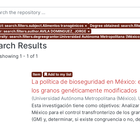
ct: search.filters.subject.Alimentos transgénicos
×
Degree obtained: search.fil
r: search.filters.author.AVILA DOMINGUEZ, JORGE
×
rsity: search.filters.degreegrantor.Universidad Autónoma Metropolitana (Méxic
arch Results
showing
1 - 1 of 1
Item
Add to my list
La política de bioseguridad en México: e
los granos genéticamente modificados
(
Universidad Autónoma Metropolitana (México). 
de Servicios de Información.
,
2013-10-30
)
AVILA
Esta investigación tiene como objetivos: Analizar
México para el control transfronterizo de los g
(GM) y, determinar, si existe congruencia o no, 
protección y, control; de si éstos previenen, evi
adversos a la sociedad mexicana, su economía y
examinar las percepciones y sentidos que los act