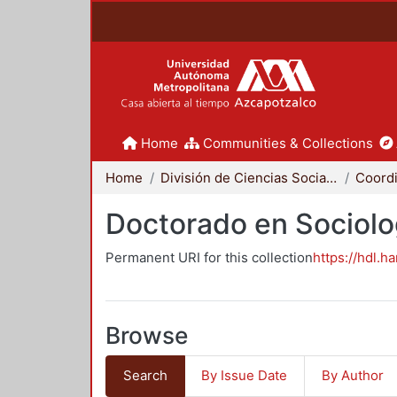
Home
Communities & Collections
Home
División de Ciencias Sociales y Humanidades
Doctorado en Sociolo
Permanent URI for this collection
https://hdl.h
Browse
Search
By Issue Date
By Author