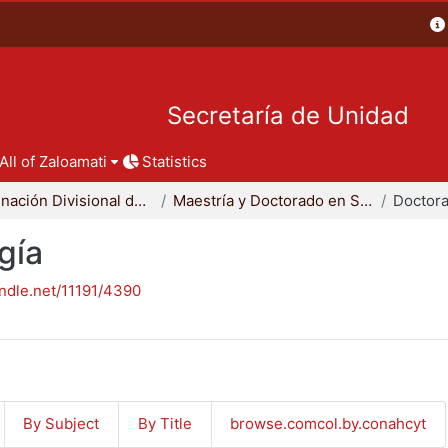
Secretaría de Unidad
All of Zaloamati
Statistics
Coordinación Divisional de Posgrado
Maestría y Doctorado en Sociología
Doctora
gía
andle.net/11191/4390
By Subject
By Title
browse.comcol.by.conahcyt