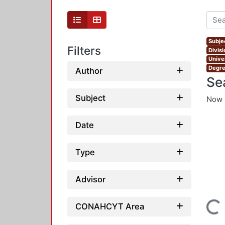
Subje
Filters
Divis
Unive
Degre
Author
Se
Subject
Now 
Date
Type
Advisor
Loading...
CONAHCYT Area