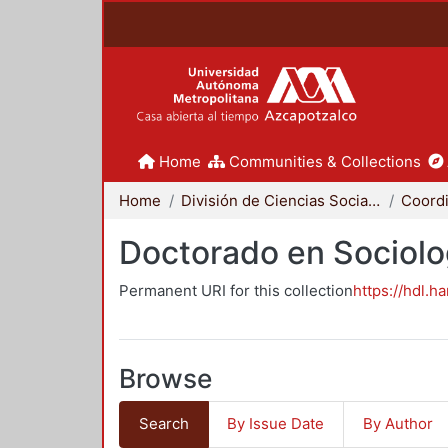
Home
Communities & Collections
Home
División de Ciencias Sociales y Humanidades
Doctorado en Sociolo
Permanent URI for this collection
https://hdl.h
Browse
Search
By Issue Date
By Author