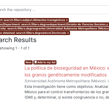
ct: search.filters.subject.Alimentos transgénicos
×
ion/Department: search.filters.degreedepartment.División de Ciencias Sociales 
rsity: search.filters.degreegrantor.Universidad Autónoma Metropolitana (Méxic
e obtained: search.filters.degreelevel.Doctorado
×
arch Results
showing
1 - 1 of 1
Item
Add to my list
La política de bioseguridad en México: e
los granos genéticamente modificados
(
Universidad Autónoma Metropolitana (México). 
de Servicios de Información.
,
2013-10-30
)
AVILA
Esta investigación tiene como objetivos: Analizar
México para el control transfronterizo de los g
(GM) y, determinar, si existe congruencia o no, 
protección y, control; de si éstos previenen, evi
adversos a la sociedad mexicana, su economía y