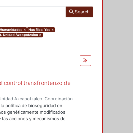
Search
y Humanidades
×
Has files: Yes
×
o). Unidad Azcapotzalco
×
l control transfronterizo de
Unidad Azcapotzalco. Coordinación
 DOMINGUEZ, JORGE
 la política de bioseguridad en
ranos genéticamente modificados
de las acciones y mecanismos de
tan o minimizan los riesgos
 el medio ambiente. Asimismo,