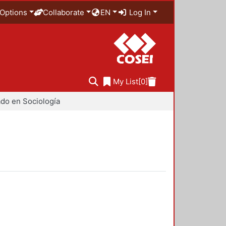
Options
Collaborate
EN
Log In
My List
[0]
do en Sociología