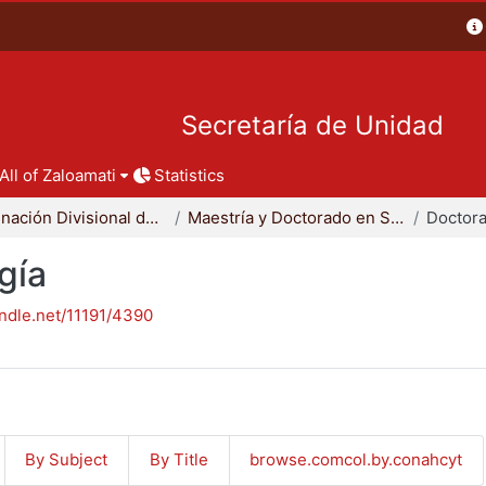
Secretaría de Unidad
All of Zaloamati
Statistics
Coordinación Divisional de Posgrado
Maestría y Doctorado en Sociología
Doctora
gía
andle.net/11191/4390
By Subject
By Title
browse.comcol.by.conahcyt