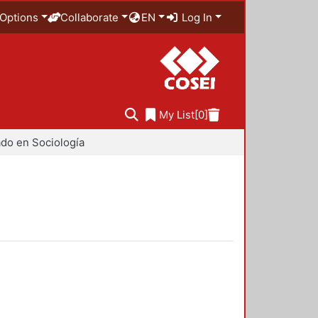
Options
Collaborate
EN
Log In
My List
[0]
do en Sociología