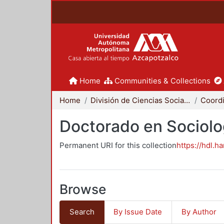
Home
Communities & Collections
Home
División de Ciencias Sociales y Humanidades
Doctorado en Sociolo
Permanent URI for this collection
https://hdl.h
Browse
Search
By Issue Date
By Author