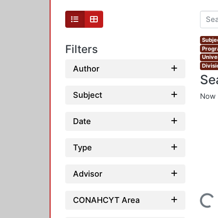
Subje
Filters
Progr
Unive
Divis
Author
Se
Subject
Now 
Date
Type
Advisor
CONAHCYT Area
Loading...