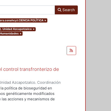
Search
ers.conahcyt.CIENCIA POLÍTICA
×
o). Unidad Azcapotzalco
×
y Humanidades
×
l control transfronterizo de
Unidad Azcapotzalco. Coordinación
 DOMINGUEZ, JORGE
 la política de bioseguridad en
ranos genéticamente modificados
de las acciones y mecanismos de
tan o minimizan los riesgos
 el medio ambiente. Asimismo,