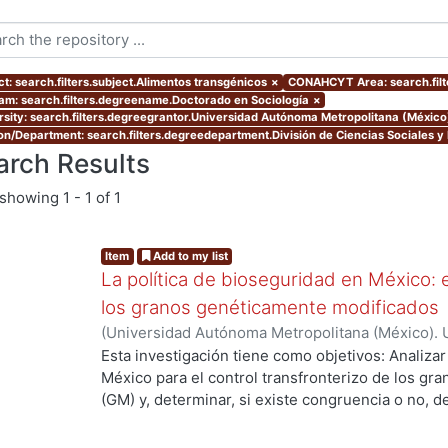
ct: search.filters.subject.Alimentos transgénicos
×
CONAHCYT Area: search.filt
am: search.filters.degreename.Doctorado en Sociología
×
rsity: search.filters.degreegrantor.Universidad Autónoma Metropolitana (Méxic
ion/Department: search.filters.degreedepartment.División de Ciencias Sociales 
arch Results
showing
1 - 1 of 1
Item
Add to my list
La política de bioseguridad en México: e
los granos genéticamente modificados
(
Universidad Autónoma Metropolitana (México). 
de Servicios de Información.
,
2013-10-30
)
AVILA
Esta investigación tiene como objetivos: Analizar
México para el control transfronterizo de los g
(GM) y, determinar, si existe congruencia o no, 
protección y, control; de si éstos previenen, evi
adversos a la sociedad mexicana, su economía y