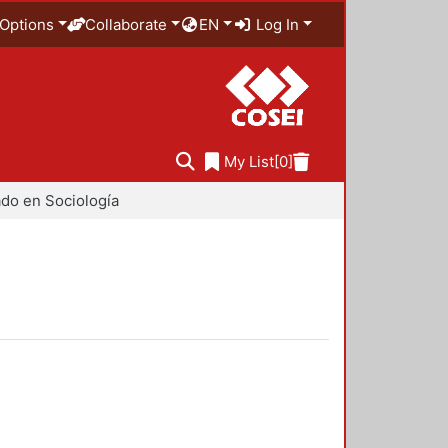
Options
Collaborate
EN
Log In
My List
[0]
do en Sociología