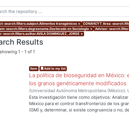
ct: search.filters.subject.Alimentos transgénicos
×
CONAHCYT Area: search.filt
am: search.filters.degreename.Doctorado en Sociología
×
Advisor: search.filt
r: search.filters.author.AVILA DOMINGUEZ, JORGE
×
arch Results
showing
1 - 1 of 1
Item
Add to my list
La política de bioseguridad en México: e
los granos genéticamente modificados
(
Universidad Autónoma Metropolitana (México). 
de Servicios de Información.
,
2013-10-30
)
AVILA
Esta investigación tiene como objetivos: Analizar
México para el control transfronterizo de los g
(GM) y, determinar, si existe congruencia o no, 
protección y, control; de si éstos previenen, evi
adversos a la sociedad mexicana, su economía y
examinar las percepciones y sentidos que los act