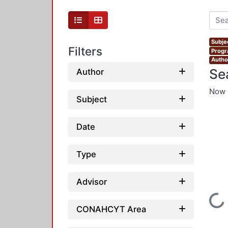
Subje
Filters
Progr
Autho
Se
Author
Now 
Subject
Date
Type
Advisor
Loading...
CONAHCYT Area