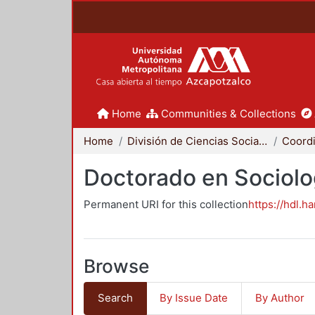
Home
Communities & Collections
Home
División de Ciencias Sociales y Humanidades
Doctorado en Sociolo
Permanent URI for this collection
https://hdl.h
Browse
Search
By Issue Date
By Author