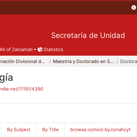
Secretaría de Unidad
All of Zaloamati
Statistics
Coordinación Divisional de Posgrado
Maestría y Doctorado en Sociología
Doctora
gía
andle.net/11191/4390
By Subject
By Title
browse.comcol.by.conahcyt