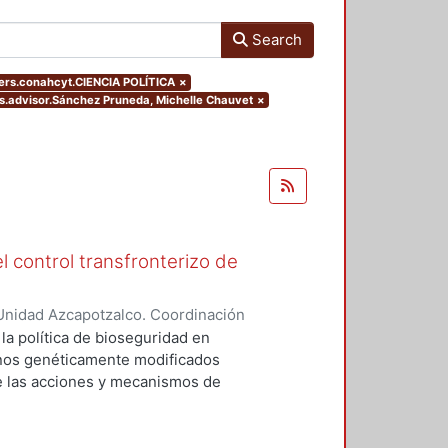
Search
ers.conahcyt.CIENCIA POLÍTICA
×
ers.advisor.Sánchez Pruneda, Michelle Chauvet
×
l control transfronterizo de
Unidad Azcapotzalco. Coordinación
 DOMINGUEZ, JORGE
 la política de bioseguridad en
ranos genéticamente modificados
de las acciones y mecanismos de
tan o minimizan los riesgos
 el medio ambiente. Asimismo,
ores sociales involucrados del