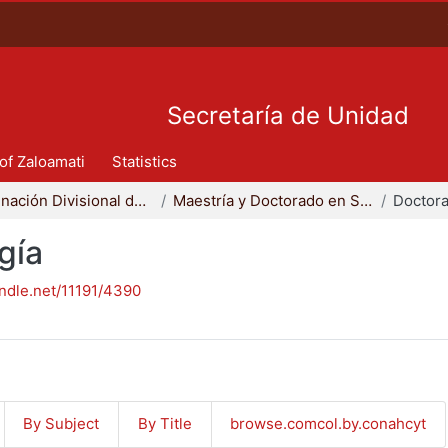
Secretaría de Unidad
 of Zaloamati
Statistics
Coordinación Divisional de Posgrado
Maestría y Doctorado en Sociología
Doctora
gía
andle.net/11191/4390
By Subject
By Title
browse.comcol.by.conahcyt