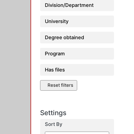
Division/Department
University
Degree obtained
Program
Has files
Reset filters
Settings
Sort By