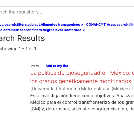
ct: search.filters.subject.Alimentos transgénicos
×
CONAHCYT Area: search.filt
e obtained: search.filters.degreelevel.Doctorado
×
arch Results
showing
1 - 1 of 1
Item
Add to my list
La política de bioseguridad en México: e
los granos genéticamente modificados
(
Universidad Autónoma Metropolitana (México). 
de Servicios de Información.
,
2013-10-30
)
AVILA
Esta investigación tiene como objetivos: Analizar
México para el control transfronterizo de los g
(GM) y, determinar, si existe congruencia o no, 
protección y, control; de si éstos previenen, evi
adversos a la sociedad mexicana, su economía y
examinar las percepciones y sentidos que los act