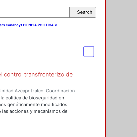
Search
ers.conahcyt.CIENCIA POLÍTICA
×
l control transfronterizo de
Unidad Azcapotzalco. Coordinación
 DOMINGUEZ, JORGE
 la política de bioseguridad en
ranos genéticamente modificados
de las acciones y mecanismos de
tan o minimizan los riesgos
 el medio ambiente. Asimismo,
ores sociales involucrados del