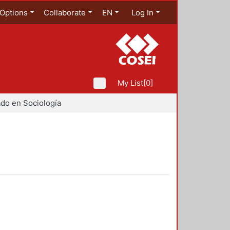
Options
Collaborate
EN
Log In
My List
[0]
do en Sociología