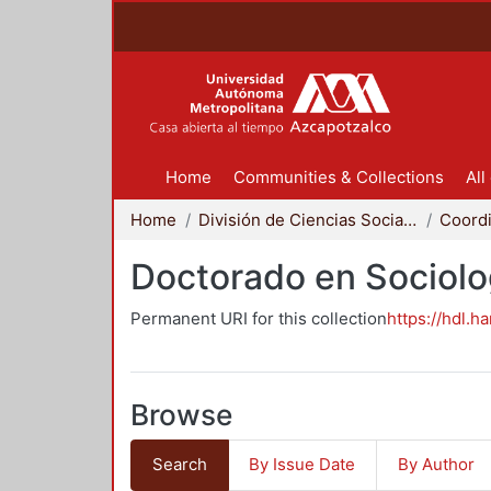
Home
Communities & Collections
All
Home
División de Ciencias Sociales y Humanidades
Doctorado en Sociolo
Permanent URI for this collection
https://hdl.h
Browse
Search
By Issue Date
By Author