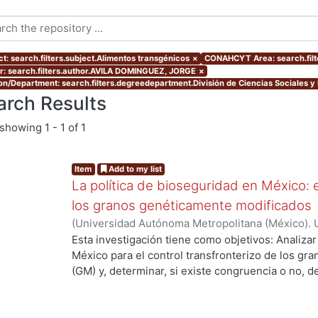
ct: search.filters.subject.Alimentos transgénicos
×
CONAHCYT Area: search.filt
r: search.filters.author.AVILA DOMINGUEZ, JORGE
×
ion/Department: search.filters.degreedepartment.División de Ciencias Sociales 
arch Results
showing
1 - 1 of 1
Item
Add to my list
La política de bioseguridad en México: e
los granos genéticamente modificados
(
Universidad Autónoma Metropolitana (México). 
de Servicios de Información.
,
2013-10-30
)
AVILA
Esta investigación tiene como objetivos: Analizar
México para el control transfronterizo de los g
(GM) y, determinar, si existe congruencia o no, 
g...
protección y, control; de si éstos previenen, evi
adversos a la sociedad mexicana, su economía y
examinar las percepciones y sentidos que los act