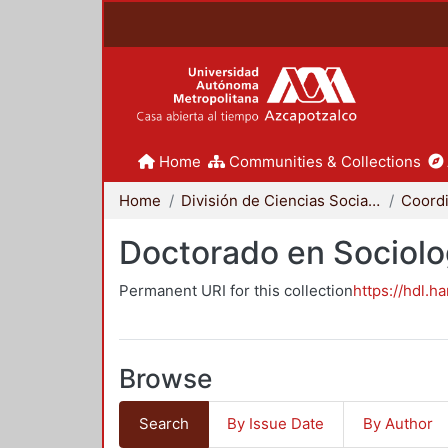
Home
Communities & Collections
Home
División de Ciencias Sociales y Humanidades
Doctorado en Sociolo
Permanent URI for this collection
https://hdl.h
Browse
Search
By Issue Date
By Author