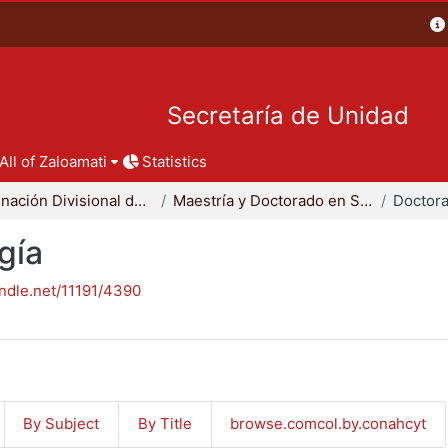
Secretaría de Unidad
All of Zaloamati
Statistics
Coordinación Divisional de Posgrado
Maestría y Doctorado en Sociología
Doctora
gía
andle.net/11191/4390
By Subject
By Title
browse.comcol.by.conahcyt