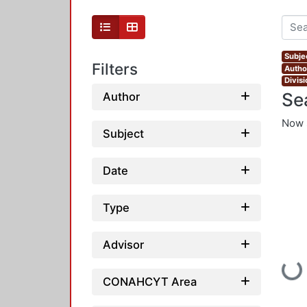
Subje
Filters
Autho
Divis
Se
Author
Now 
Subject
Date
Type
Advisor
Loadin
CONAHCYT Area