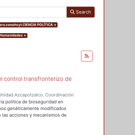
Search
ers.conahcyt.CIENCIA POLÍTICA
×
y Humanidades
×
l control transfronterizo de
Unidad Azcapotzalco. Coordinación
 DOMINGUEZ, JORGE
 la política de bioseguridad en
ranos genéticamente modificados
de las acciones y mecanismos de
tan o minimizan los riesgos
 el medio ambiente. Asimismo,
ores sociales involucrados del