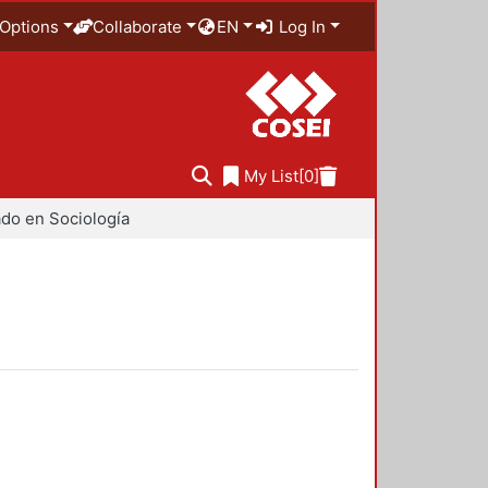
Options
Collaborate
EN
Log In
My List
[0]
do en Sociología