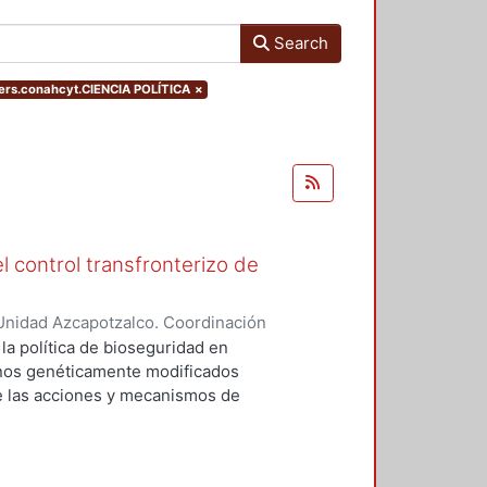
Search
ers.conahcyt.CIENCIA POLÍTICA
×
l control transfronterizo de
Unidad Azcapotzalco. Coordinación
 DOMINGUEZ, JORGE
 la política de bioseguridad en
ranos genéticamente modificados
de las acciones y mecanismos de
tan o minimizan los riesgos
 el medio ambiente. Asimismo,
ores sociales involucrados del