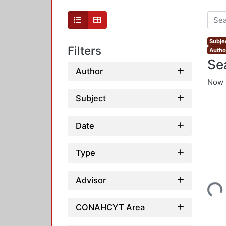
Subje
Filters
Autho
Se
Author
Now 
Subject
Date
Type
Loadi
Advisor
CONAHCYT Area