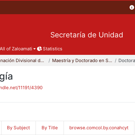
Secretaría de Unidad
All of Zaloamati
Statistics
Coordinación Divisional de Posgrado
Maestría y Doctorado en Sociología
Doctora
gía
andle.net/11191/4390
By Subject
By Title
browse.comcol.by.conahcyt