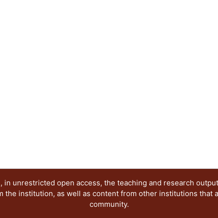
 in unrestricted open access, the teaching and research outpu
he institution, as well as content from other institutions that 
community.