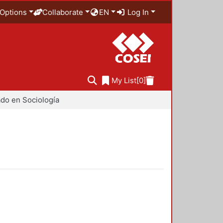
Options
Collaborate
EN
Log In
My List
[0]
do en Sociología