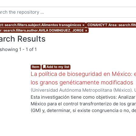
ct: search.filters.subject.Alimentos transgénicos
×
CONAHCYT Area: search.filt
r: search.filters.author.AVILA DOMINGUEZ, JORGE
×
arch Results
showing
1 - 1 of 1
Item
Add to my list
La política de bioseguridad en México: e
los granos genéticamente modificados
(
Universidad Autónoma Metropolitana (México). 
de Servicios de Información.
,
2013-10-30
)
AVILA
Esta investigación tiene como objetivos: Analizar
ng...
México para el control transfronterizo de los g
(GM) y, determinar, si existe congruencia o no, 
protección y, control; de si éstos previenen, evi
adversos a la sociedad mexicana, su economía y
examinar las percepciones y sentidos que los act