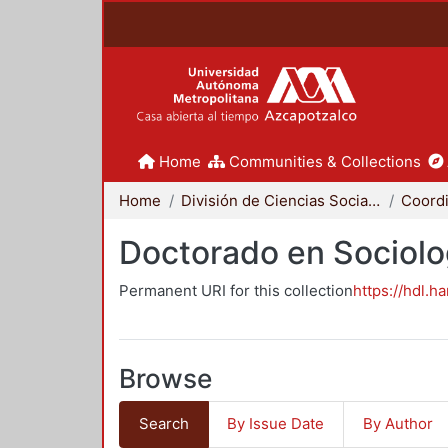
Home
Communities & Collections
Home
División de Ciencias Sociales y Humanidades
Doctorado en Sociolo
Permanent URI for this collection
https://hdl.h
Browse
Search
By Issue Date
By Author