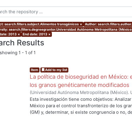
ct: search.filters.subject.Alimentos transgénicos
×
Author: search.filters.aut
rsity: search.filters.degreegrantor.Universidad Autónoma Metropolitana (Méxic
 date: 2013
×
End date: 2013
×
arch Results
showing
1 - 1 of 1
Item
Add to my list
La política de bioseguridad en México: e
los granos genéticamente modificados
(
Universidad Autónoma Metropolitana (México). 
de Servicios de Información.
,
2013-10-30
)
AVILA
Esta investigación tiene como objetivos: Analizar
México para el control transfronterizo de los g
(GM) y, determinar, si existe congruencia o no, 
protección y, control; de si éstos previenen, evi
adversos a la sociedad mexicana, su economía y
examinar las percepciones y sentidos que los act