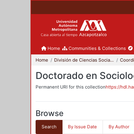
Home
Communities & Collections
Home
División de Ciencias Sociales y Humanidades
Doctorado en Sociolo
Permanent URI for this collection
https://hdl.h
Browse
Search
By Issue Date
By Author