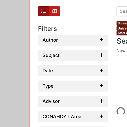
Subje
Filters
Unive
Start
Se
Author
Now 
Subject
Date
Type
Advisor
Loading...
CONAHCYT Area