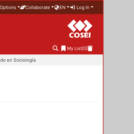
Options
Collaborate
EN
Log In
My List
[0]
do en Sociología