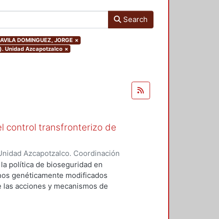
Search
hor.AVILA DOMINGUEZ, JORGE
×
o). Unidad Azcapotzalco
×
l control transfronterizo de
Unidad Azcapotzalco. Coordinación
 DOMINGUEZ, JORGE
 la política de bioseguridad en
ranos genéticamente modificados
de las acciones y mecanismos de
tan o minimizan los riesgos
 el medio ambiente. Asimismo,
ores sociales involucrados del