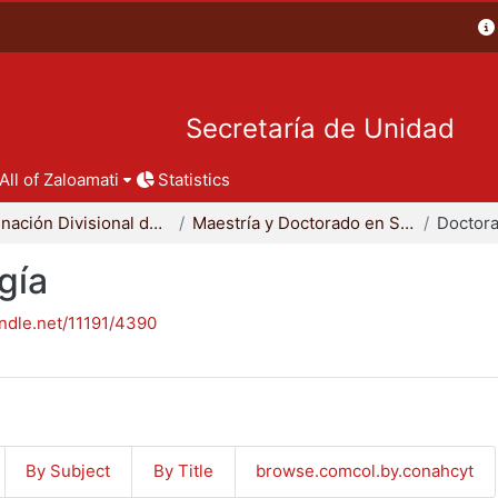
Secretaría de Unidad
All of Zaloamati
Statistics
Coordinación Divisional de Posgrado
Maestría y Doctorado en Sociología
Doctora
gía
andle.net/11191/4390
By Subject
By Title
browse.comcol.by.conahcyt