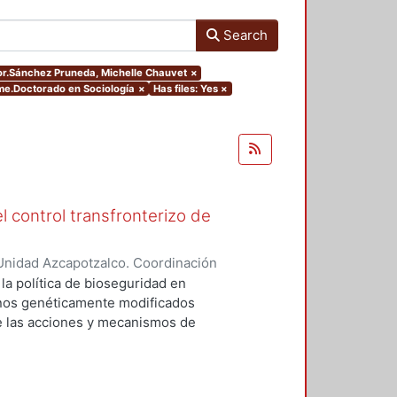
Search
sor.Sánchez Pruneda, Michelle Chauvet
×
me.Doctorado en Sociología
×
Has files: Yes
×
l control transfronterizo de
Unidad Azcapotzalco. Coordinación
 DOMINGUEZ, JORGE
 la política de bioseguridad en
ranos genéticamente modificados
de las acciones y mecanismos de
tan o minimizan los riesgos
 el medio ambiente. Asimismo,
ores sociales involucrados del