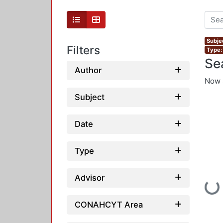
Subje
Filters
Type:
Se
Author
Now 
Subject
Date
Type
Advisor
Loadi
CONAHCYT Area