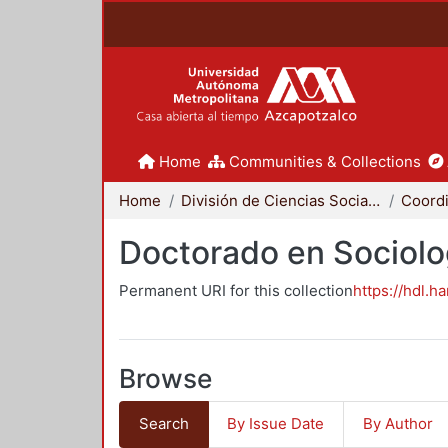
Home
Communities & Collections
Home
División de Ciencias Sociales y Humanidades
Doctorado en Sociolo
Permanent URI for this collection
https://hdl.h
Browse
Search
By Issue Date
By Author