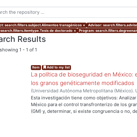
ct: search.filters.subject.Alimentos transgénicos
×
Advisor: search.filters.advi
 search.filters.itemtype.Tesis de doctorado
×
Program: search.filters.degreena
arch Results
showing
1 - 1 of 1
Item
Add to my list
La política de bioseguridad en México: e
los granos genéticamente modificados
(
Universidad Autónoma Metropolitana (México). 
de Servicios de Información.
,
2013-10-30
)
AVILA
Esta investigación tiene como objetivos: Analizar
México para el control transfronterizo de los g
(GM) y, determinar, si existe congruencia o no, 
ng...
protección y, control; de si éstos previenen, evi
adversos a la sociedad mexicana, su economía y
examinar las percepciones y sentidos que los act