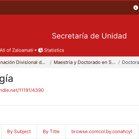
Secretaría de Unidad
All of Zaloamati
Statistics
Coordinación Divisional de Posgrado
Maestría y Doctorado en Sociología
Doctora
gía
andle.net/11191/4390
By Subject
By Title
browse.comcol.by.conahcyt