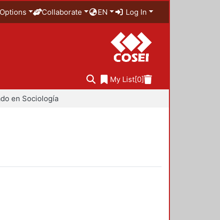
Options
Collaborate
EN
Log In
My List
[0]
do en Sociología