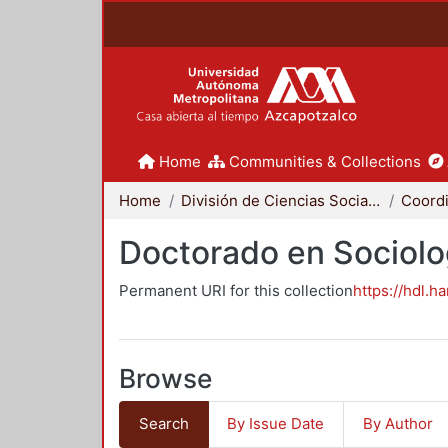
Home
Communities & Collections
Home
División de Ciencias Sociales y Humanidades
Doctorado en Sociolo
Permanent URI for this collection
https://hdl.h
Browse
Search
By Issue Date
By Author