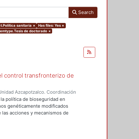
Search
t.Política sanitaria
×
Has files: Yes
×
itemtype.Tesis de doctorado
×
l control transfronterizo de
Unidad Azcapotzalco. Coordinación
 DOMINGUEZ, JORGE
 la política de bioseguridad en
ranos genéticamente modificados
de las acciones y mecanismos de
tan o minimizan los riesgos
 el medio ambiente. Asimismo,
ores sociales involucrados del