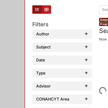
Subje
Filters
Progr
Se
Author
Now 
Subject
Date
Type
Loading...
Advisor
CONAHCYT Area