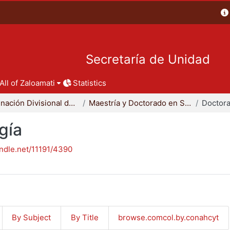
Secretaría de Unidad
All of Zaloamati
Statistics
Coordinación Divisional de Posgrado
Maestría y Doctorado en Sociología
Doctora
gía
andle.net/11191/4390
By Subject
By Title
browse.comcol.by.conahcyt