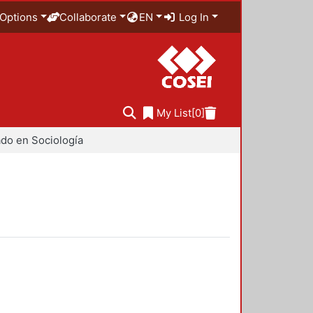
Options
Collaborate
EN
Log In
My List
[0]
do en Sociología