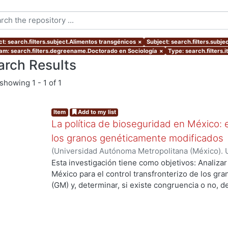
ct: search.filters.subject.Alimentos transgénicos
×
Subject: search.filters.subjec
am: search.filters.degreename.Doctorado en Sociología
×
Type: search.filters.
arch Results
showing
1 - 1 of 1
Item
Add to my list
La política de bioseguridad en México: e
los granos genéticamente modificados
(
Universidad Autónoma Metropolitana (México). 
de Servicios de Información.
,
2013-10-30
)
AVILA
Esta investigación tiene como objetivos: Analizar
México para el control transfronterizo de los g
(GM) y, determinar, si existe congruencia o no, 
protección y, control; de si éstos previenen, evi
adversos a la sociedad mexicana, su economía y
examinar las percepciones y sentidos que los act