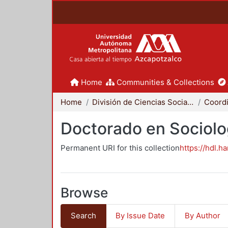
Home
Communities & Collections
Home
División de Ciencias Sociales y Humanidades
Doctorado en Sociolo
Permanent URI for this collection
https://hdl.h
Browse
Search
By Issue Date
By Author