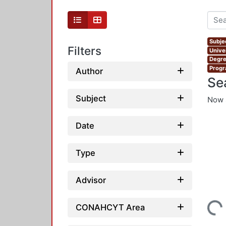
Subje
Filters
Unive
Degre
Progr
Author
Se
Subject
Now 
Date
Type
Advisor
Loading...
CONAHCYT Area