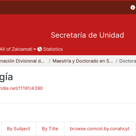
Secretaría de Unidad
All of Zaloamati
Statistics
Coordinación Divisional de Posgrado
Maestría y Doctorado en Sociología
Doctora
gía
andle.net/11191/4390
By Subject
By Title
browse.comcol.by.conahcyt