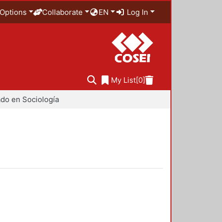
Options
Collaborate
EN
Log In
My List
[0]
do en Sociología