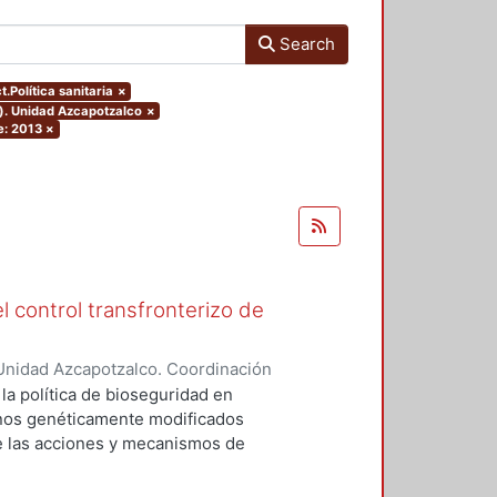
Search
t.Política sanitaria
×
o). Unidad Azcapotzalco
×
e: 2013
×
l control transfronterizo de
Unidad Azcapotzalco. Coordinación
 DOMINGUEZ, JORGE
 la política de bioseguridad en
ranos genéticamente modificados
de las acciones y mecanismos de
tan o minimizan los riesgos
 el medio ambiente. Asimismo,