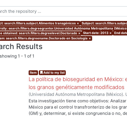
ct: search.filters.subject.Alimentos transgénicos
×
Subject: search.filters.subjec
rsity: search.filters.degreegrantor.Universidad Autónoma Metropolitana (Méxic
Start date: 2013
×
End dat
e obtained: search.filters.degreelevel.Doctorado
×
am: search.filters.degreename.Doctorado en Sociología
×
arch Results
showing
1 - 1 of 1
Item
Add to my list
La política de bioseguridad en México: e
los granos genéticamente modificados
(
Universidad Autónoma Metropolitana (México). 
de Servicios de Información.
,
2013-10-30
)
AVILA
Esta investigación tiene como objetivos: Analizar
México para el control transfronterizo de los g
(GM) y, determinar, si existe congruencia o no, 
protección y, control; de si éstos previenen, evi
adversos a la sociedad mexicana, su economía y