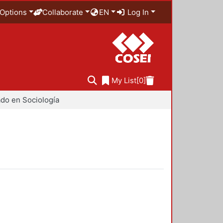
Options
Collaborate
EN
Log In
My List
[0]
do en Sociología