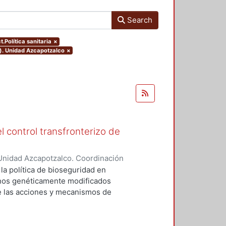
Search
t.Política sanitaria
×
o). Unidad Azcapotzalco
×
l control transfronterizo de
Unidad Azcapotzalco. Coordinación
 DOMINGUEZ, JORGE
 la política de bioseguridad en
ranos genéticamente modificados
de las acciones y mecanismos de
tan o minimizan los riesgos
 el medio ambiente. Asimismo,
ores sociales involucrados del