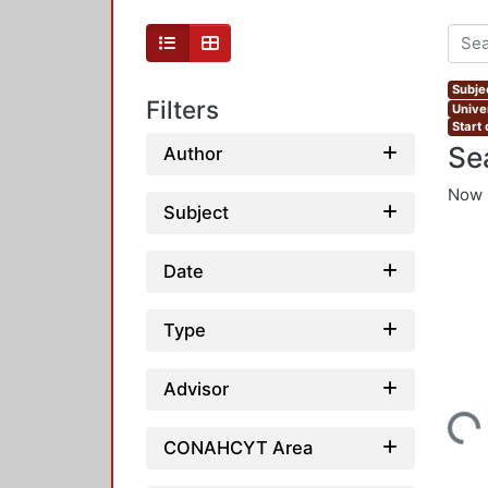
Subje
Filters
Unive
Start
Se
Author
Now 
Subject
Date
Type
Advisor
Loading...
CONAHCYT Area