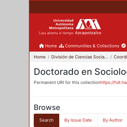
Home
Communities & Collections
Home
División de Ciencias Sociales y Humanidades
Doctorado en Sociolo
Permanent URI for this collection
https://hdl.h
Browse
Search
By Issue Date
By Author