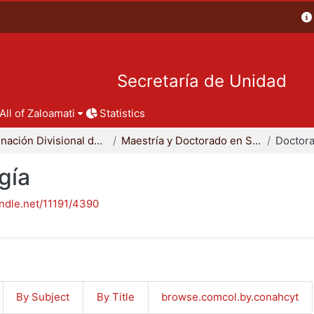
Secretaría de Unidad
All of Zaloamati
Statistics
Coordinación Divisional de Posgrado
Maestría y Doctorado en Sociología
Doctora
gía
andle.net/11191/4390
By Subject
By Title
browse.comcol.by.conahcyt