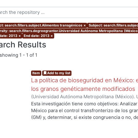
ct: search.filters.subject.Alimentos transgénicos
×
Subject: search.filters.subjec
rsity: search.filters.degreegrantor.Universidad Autónoma Metropolitana (Méxic
 date: 2013
×
End date: 2013
×
arch Results
showing
1 - 1 of 1
Item
Add to my list
La política de bioseguridad en México: e
los granos genéticamente modificados
(
Universidad Autónoma Metropolitana (México). 
de Servicios de Información.
,
2013-10-30
)
AVILA
Esta investigación tiene como objetivos: Analizar
México para el control transfronterizo de los g
(GM) y, determinar, si existe congruencia o no, 
protección y, control; de si éstos previenen, evi
adversos a la sociedad mexicana, su economía y
examinar las percepciones y sentidos que los act