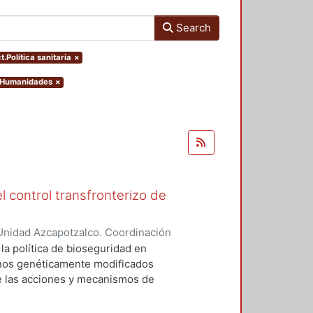
Search
t.Política sanitaria
×
y Humanidades
×
l control transfronterizo de
Unidad Azcapotzalco. Coordinación
 DOMINGUEZ, JORGE
 la política de bioseguridad en
ranos genéticamente modificados
de las acciones y mecanismos de
tan o minimizan los riesgos
 el medio ambiente. Asimismo,