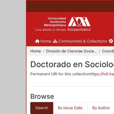
Home
Communities & Collections
Home
División de Ciencias Sociales y Humanidades
Doctorado en Sociolo
Permanent URI for this collection
https://hdl.h
Browse
Search
By Issue Date
By Author