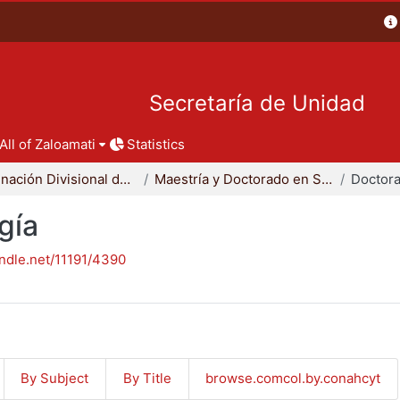
Secretaría de Unidad
All of Zaloamati
Statistics
Coordinación Divisional de Posgrado
Maestría y Doctorado en Sociología
Doctora
gía
andle.net/11191/4390
By Subject
By Title
browse.comcol.by.conahcyt