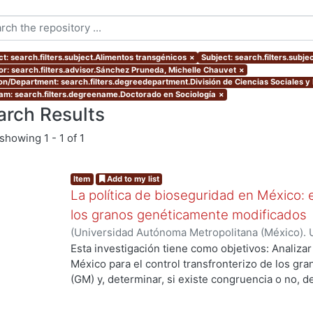
ct: search.filters.subject.Alimentos transgénicos
×
Subject: search.filters.subjec
or: search.filters.advisor.Sánchez Pruneda, Michelle Chauvet
×
ion/Department: search.filters.degreedepartment.División de Ciencias Sociales 
am: search.filters.degreename.Doctorado en Sociología
×
arch Results
showing
1 - 1 of 1
Item
Add to my list
La política de bioseguridad en México: e
los granos genéticamente modificados
(
Universidad Autónoma Metropolitana (México). 
de Servicios de Información.
,
2013-10-30
)
AVILA
Esta investigación tiene como objetivos: Analizar
México para el control transfronterizo de los g
(GM) y, determinar, si existe congruencia o no, 
protección y, control; de si éstos previenen, evi
adversos a la sociedad mexicana, su economía y