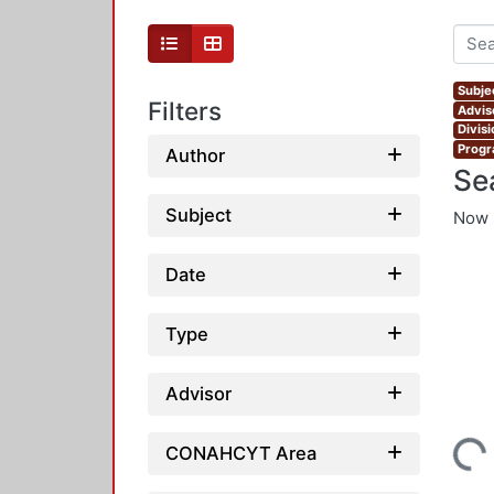
Subje
Filters
Advis
Divis
Progr
Author
Se
Subject
Now 
Date
Type
Advisor
Loading...
CONAHCYT Area