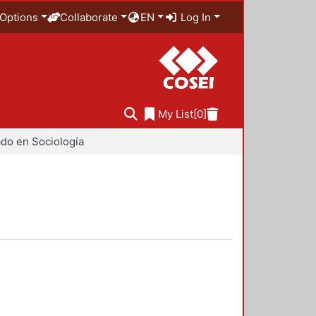
Options
Collaborate
EN
Log In
My List
[0]
do en Sociología