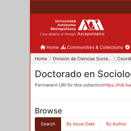
Home
Communities & Collections
Home
División de Ciencias Sociales y Humanidades
Doctorado en Sociolo
Permanent URI for this collection
https://hdl.h
Browse
Search
By Issue Date
By Author