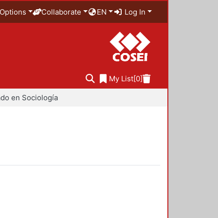
Options
Collaborate
EN
Log In
My List
[0]
do en Sociología