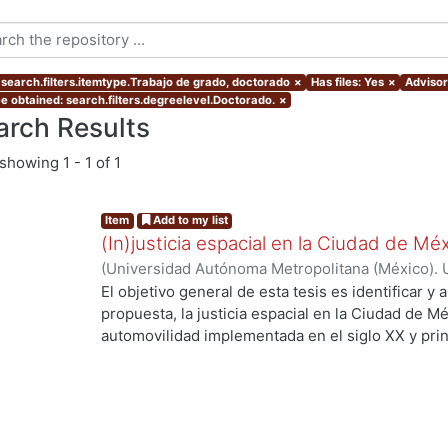
 search.filters.itemtype.Trabajo de grado, doctorado
×
Has files: Yes
×
Advisor:
e obtained: search.filters.degreelevel.Doctorado.
×
arch Results
showing
1 - 1 of 1
Item
Add to my list
(In)justicia espacial en la Ciudad de Mé
(
Universidad Autónoma Metropolitana (México). 
de Servicios de Información.
,
2018-06
)
Hidalgo P
El objetivo general de esta tesis es identificar y 
propuesta, la justicia espacial en la Ciudad de Mé
automovilidad implementada en el siglo XX y prin
construir un argumento sólido del por qué se utili
elemento central del análisis social dando énfasi
incluyendo a la frónesis como guía metodológica
Fainstein (2010) y Bent Flyvbjerg (2004). El anál
de elementos que permiten identificar el porqué