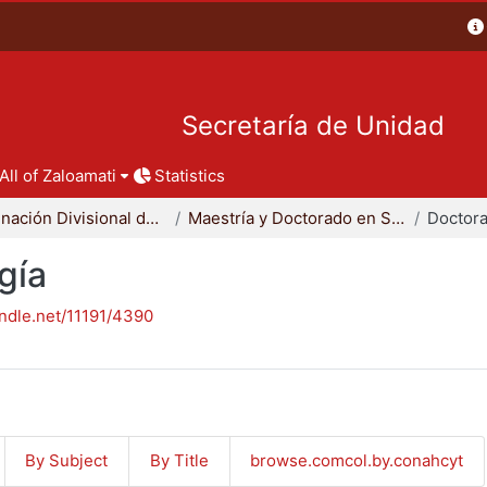
Secretaría de Unidad
All of Zaloamati
Statistics
Coordinación Divisional de Posgrado
Maestría y Doctorado en Sociología
Doctora
gía
andle.net/11191/4390
By Subject
By Title
browse.comcol.by.conahcyt