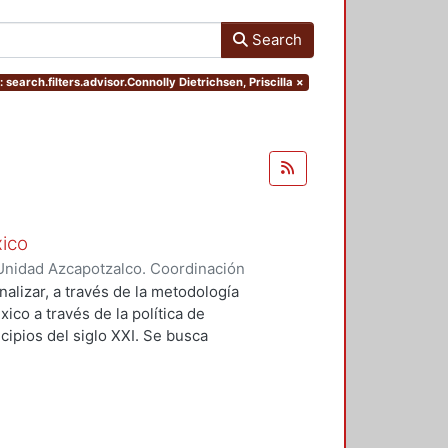
Search
 search.filters.advisor.Connolly Dietrichsen, Priscilla
×
xico
Unidad Azcapotzalco. Coordinación
aez, Hector Hernan
analizar, a través de la metodología
xico a través de la política de
cipios del siglo XXI. Se busca
za a la justicia espacial como
s a los procesos espaciales e
 basado en los trabajos de Susan
isis implica una extensa búsqueda
 de esta problemática. Se forma un