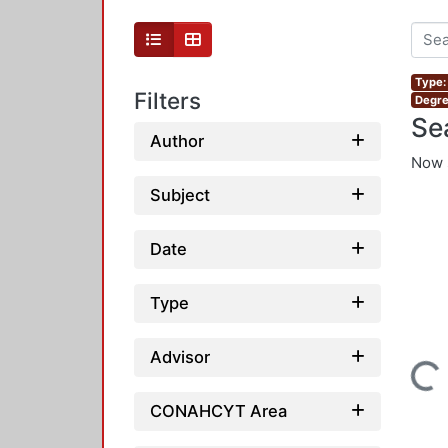
Type:
Filters
Degre
Se
Author
Now 
Subject
Date
Type
Advisor
Loading...
CONAHCYT Area