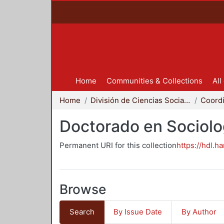
Home
Communities & Collections
All
Home
División de Ciencias Sociales y Humanidades
Doctorado en Sociolo
Permanent URI for this collection
https://hdl.h
Browse
Search
By Issue Date
By Author