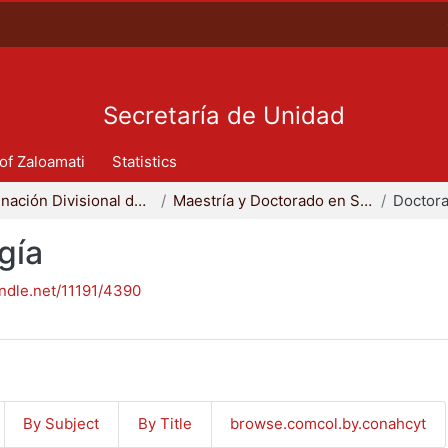
Secretaría de Unidad
 of Zaloamati
Statistics
Coordinación Divisional de Posgrado
Maestría y Doctorado en Sociología
Doctora
gía
andle.net/11191/4390
By Subject
By Title
browse.comcol.by.conahcyt