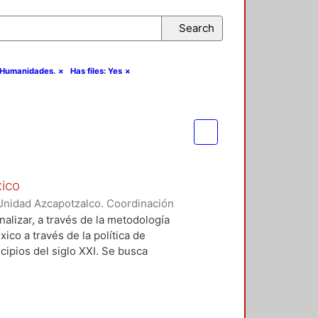
Search
y Humanidades.
×
Has files: Yes
×
xico
Unidad Azcapotzalco. Coordinación
aez, Hector Hernan
analizar, a través de la metodología
xico a través de la política de
cipios del siglo XXI. Se busca
za a la justicia espacial como
s a los procesos espaciales e
 basado en los trabajos de Susan
isis implica una extensa búsqueda