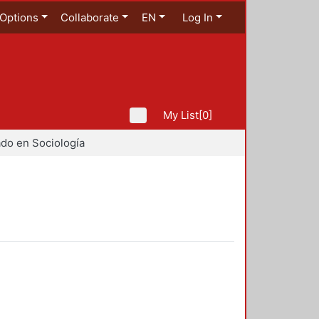
Options
Collaborate
EN
Log In
My List
[0]
do en Sociología