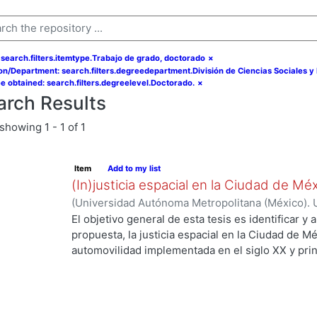
 search.filters.itemtype.Trabajo de grado, doctorado
×
ion/Department: search.filters.degreedepartment.División de Ciencias Sociales 
e obtained: search.filters.degreelevel.Doctorado.
×
arch Results
showing
1 - 1 of 1
Item
Add to my list
(In)justicia espacial en la Ciudad de Mé
(
Universidad Autónoma Metropolitana (México). 
de Servicios de Información.
,
2018-06
)
Hidalgo P
El objetivo general de esta tesis es identificar y 
propuesta, la justicia espacial en la Ciudad de Mé
automovilidad implementada en el siglo XX y prin
construir un argumento sólido del por qué se utili
elemento central del análisis social dando énfasi
incluyendo a la frónesis como guía metodológica
Fainstein (2010) y Bent Flyvbjerg (2004). El anál