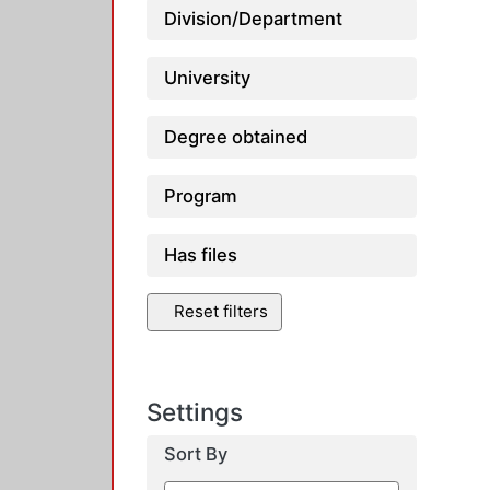
Division/Department
University
Degree obtained
Program
Has files
Reset filters
Settings
Sort By