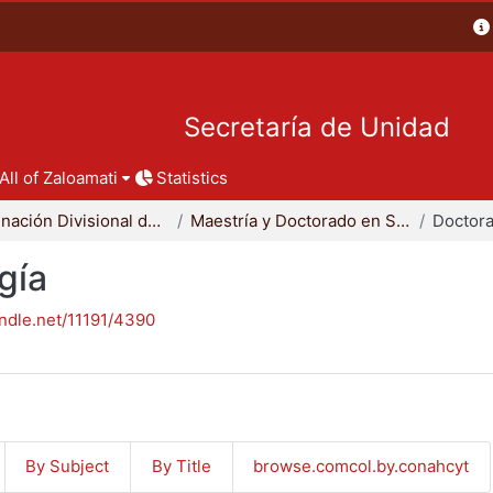
Secretaría de Unidad
All of Zaloamati
Statistics
Coordinación Divisional de Posgrado
Maestría y Doctorado en Sociología
Doctora
gía
andle.net/11191/4390
By Subject
By Title
browse.comcol.by.conahcyt