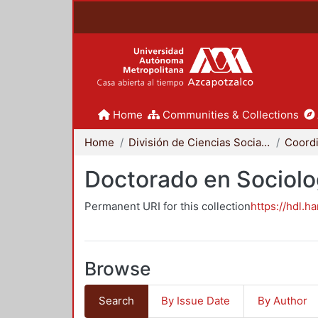
Home
Communities & Collections
Home
División de Ciencias Sociales y Humanidades
Doctorado en Sociolo
Permanent URI for this collection
https://hdl.h
Browse
Search
By Issue Date
By Author