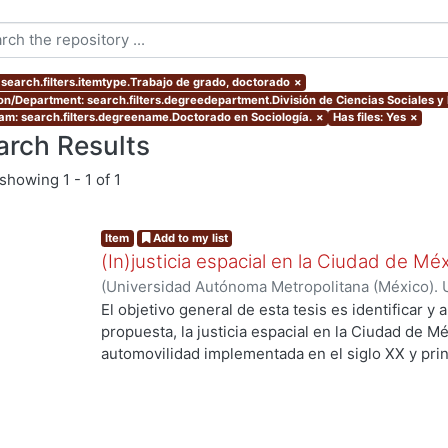
 search.filters.itemtype.Trabajo de grado, doctorado
×
ion/Department: search.filters.degreedepartment.División de Ciencias Sociales 
am: search.filters.degreename.Doctorado en Sociología.
×
Has files: Yes
×
arch Results
showing
1 - 1 of 1
Item
Add to my list
(In)justicia espacial en la Ciudad de Mé
(
Universidad Autónoma Metropolitana (México). 
de Servicios de Información.
,
2018-06
)
Hidalgo P
El objetivo general de esta tesis es identificar y 
propuesta, la justicia espacial en la Ciudad de Mé
automovilidad implementada en el siglo XX y prin
g...
construir un argumento sólido del por qué se utili
elemento central del análisis social dando énfasi
incluyendo a la frónesis como guía metodológica
Fainstein (2010) y Bent Flyvbjerg (2004). El anál