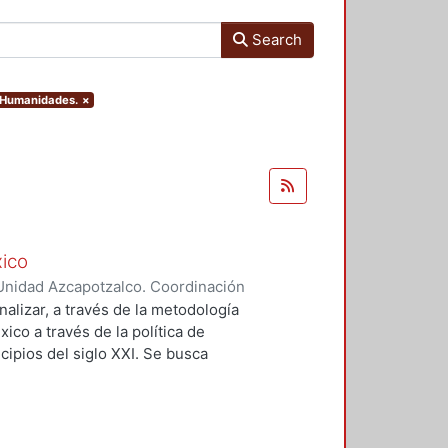
Search
y Humanidades.
×
xico
Unidad Azcapotzalco. Coordinación
aez, Hector Hernan
analizar, a través de la metodología
xico a través de la política de
cipios del siglo XXI. Se busca
za a la justicia espacial como
s a los procesos espaciales e
 basado en los trabajos de Susan
isis implica una extensa búsqueda