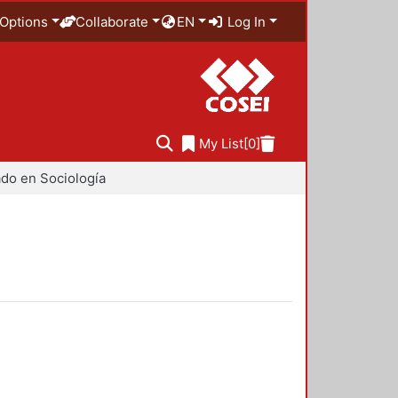
Options
Collaborate
EN
Log In
My List
[0]
do en Sociología