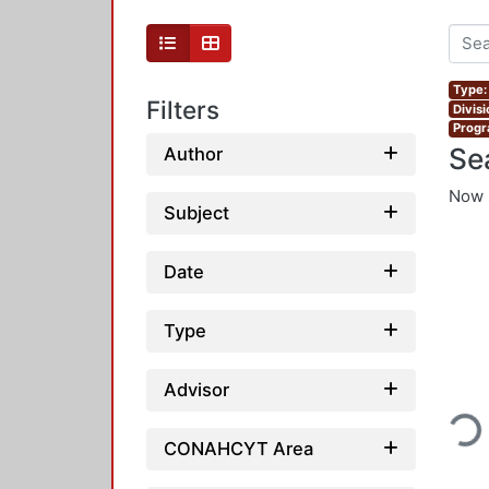
Type:
Filters
Divis
Progr
Se
Author
Now 
Subject
Date
Type
Loadin
Advisor
CONAHCYT Area