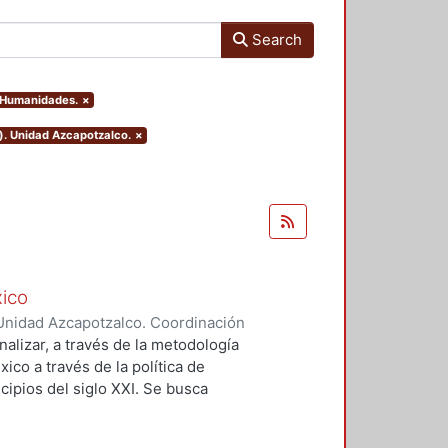
Search
y Humanidades.
×
). Unidad Azcapotzalco.
×
xico
Unidad Azcapotzalco. Coordinación
aez, Hector Hernan
analizar, a través de la metodología
xico a través de la política de
cipios del siglo XXI. Se busca
za a la justicia espacial como
s a los procesos espaciales e