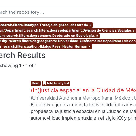
 search.filters.itemtype.Trabajo de grado, doctorado
×
ion/Department: search.filters.degreedepartment.División de Ciencias Sociales 
am: search.filters.degreename.Doctorado en Sociología.
×
rsity: search.filters.degreegrantor.Universidad Autónoma Metropolitana (México
r: search.filters.author.Hidalgo Paez, Hector Hernan
×
arch Results
showing
1 - 1 of 1
Item
Add to my list
(In)justicia espacial en la Ciudad de Mé
(
Universidad Autónoma Metropolitana (México). 
de Servicios de Información.
,
2018-06
)
Hidalgo P
El objetivo general de esta tesis es identificar y 
propuesta, la justicia espacial en la Ciudad de Mé
automovilidad implementada en el siglo XX y prin
construir un argumento sólido del por qué se utili
elemento central del análisis social dando énfasi