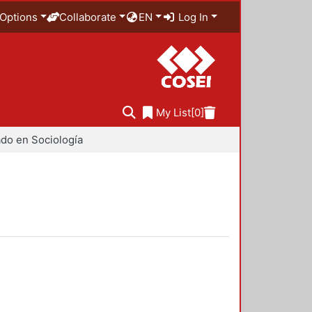
Options
Collaborate
EN
Log In
My List
[0]
do en Sociología