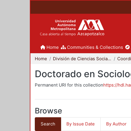
Home
Communities & Collections
Home
División de Ciencias Sociales y Humanidades
Doctorado en Sociolo
Permanent URI for this collection
https://hdl.h
Browse
Search
By Issue Date
By Author