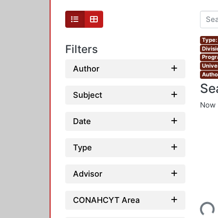
Type:
Filters
Divis
Progr
Unive
Author
Autho
Se
Subject
Now 
Date
Type
Advisor
Loading...
CONAHCYT Area