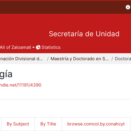
Secretaría de Unidad
All of Zaloamati
Statistics
Coordinación Divisional de Posgrado
Maestría y Doctorado en Sociología
Doctora
gía
andle.net/11191/4390
By Subject
By Title
browse.comcol.by.conahcyt