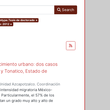
Search
temtype.Tesis de doctorado
×
e: 2012
×
ecimiento urbano: dos casos
 y Tonatico, Estado de
Unidad Azcapotzalco. Coordinación
 Aquino, Alicia Oliva
intensidad migratoria México-
 Particularmente, el 57% de los
an un grado muy alto y alto de
nsiderado con un nivel de