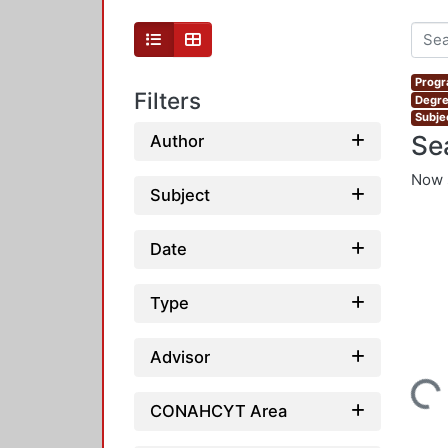
Progr
Filters
Degre
Subje
Se
Author
Now 
Subject
Date
Type
Advisor
Loading...
CONAHCYT Area