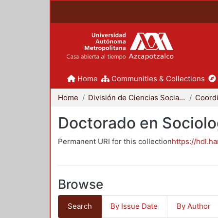
Home
Communities & Collections
Home
División de Ciencias Sociales y Humanidades
Doctorado en Sociolo
Permanent URI for this collection
https://hdl.h
Browse
Search
By Issue Date
By Author