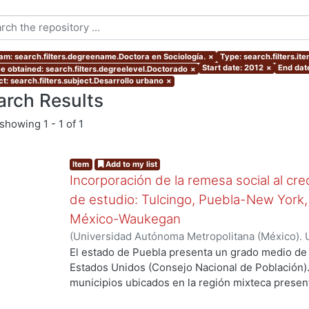
am: search.filters.degreename.Doctora en Sociología.
×
Type: search.filters.i
Start date: 2012
×
End dat
e obtained: search.filters.degreelevel.Doctorado
×
ct: search.filters.subject.Desarrollo urbano
×
arch Results
showing
1 - 1 of 1
Item
Add to my list
Incorporación de la remesa social al cr
de estudio: Tulcingo, Puebla-New York,
México-Waukegan
(
Universidad Autónoma Metropolitana (México). 
de Servicios de Información.
,
2012-06-08
)
Moreno
El estado de Puebla presenta un grado medio de 
Estados Unidos (Consejo Nacional de Población).
municipios ubicados en la región mixteca present
migración. Entre ellos, Tulcingo de Valle está co