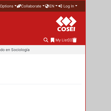
Options
Collaborate
EN
Log In
My List
[0]
do en Sociología