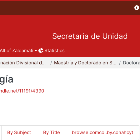
Secretaría de Unidad
All of Zaloamati
Statistics
Coordinación Divisional de Posgrado
Maestría y Doctorado en Sociología
Doctora
gía
andle.net/11191/4390
By Subject
By Title
browse.comcol.by.conahcyt