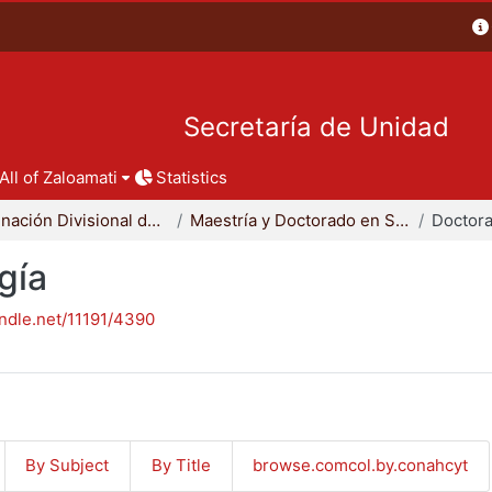
Secretaría de Unidad
All of Zaloamati
Statistics
Coordinación Divisional de Posgrado
Maestría y Doctorado en Sociología
Doctora
gía
andle.net/11191/4390
By Subject
By Title
browse.comcol.by.conahcyt