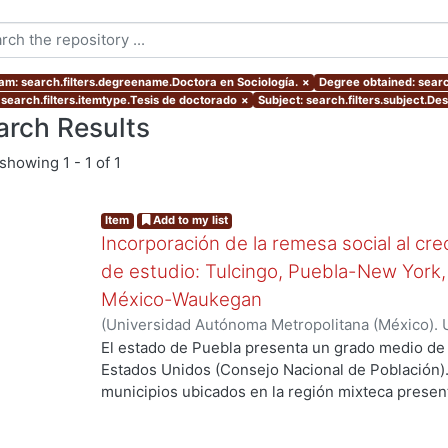
am: search.filters.degreename.Doctora en Sociología.
×
Degree obtained: searc
 search.filters.itemtype.Tesis de doctorado
×
Subject: search.filters.subject.De
arch Results
showing
1 - 1 of 1
Item
Add to my list
Incorporación de la remesa social al cr
de estudio: Tulcingo, Puebla-New York,
México-Waukegan
(
Universidad Autónoma Metropolitana (México). 
de Servicios de Información.
,
2012-06-08
)
Moreno
El estado de Puebla presenta un grado medio de 
Estados Unidos (Consejo Nacional de Población).
municipios ubicados en la región mixteca present
migración. Entre ellos, Tulcingo de Valle está co
migración muy alto; se estima que más de 5 mil 