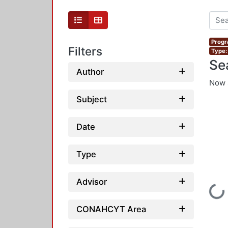
Progr
Filters
Type:
Se
Author
Now 
Subject
Date
Type
Advisor
Loading...
CONAHCYT Area