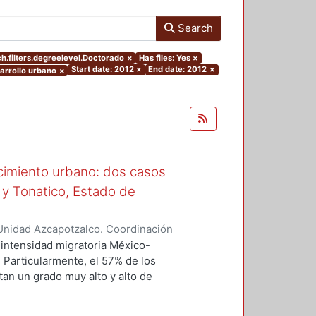
Search
h.filters.degreelevel.Doctorado
×
Has files: Yes
×
Start date: 2012
×
End date: 2012
×
sarrollo urbano
×
ecimiento urbano: dos casos
 y Tonatico, Estado de
Unidad Azcapotzalco. Coordinación
 Aquino, Alicia Oliva
intensidad migratoria México-
 Particularmente, el 57% de los
an un grado muy alto y alto de
nsiderado con un nivel de
tulcinguenses han migrado a los