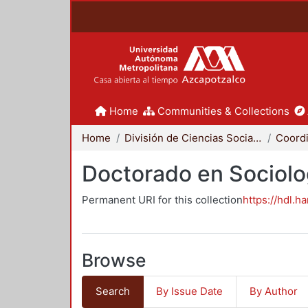
Home
Communities & Collections
Home
División de Ciencias Sociales y Humanidades
Doctorado en Sociolo
Permanent URI for this collection
https://hdl.h
Browse
Search
By Issue Date
By Author