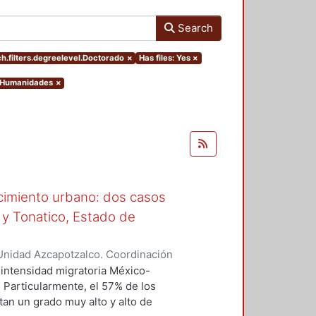
Search
h.filters.degreelevel.Doctorado
×
Has files: Yes
×
y Humanidades
×
ecimiento urbano: dos casos
 y Tonatico, Estado de
Unidad Azcapotzalco. Coordinación
 Aquino, Alicia Oliva
intensidad migratoria México-
 Particularmente, el 57% de los
an un grado muy alto y alto de