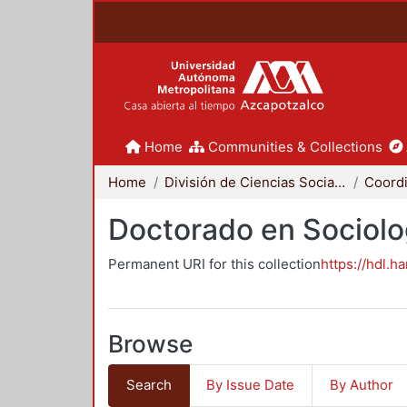
Home
Communities & Collections
Home
División de Ciencias Sociales y Humanidades
Doctorado en Sociolo
Permanent URI for this collection
https://hdl.h
Browse
Search
By Issue Date
By Author