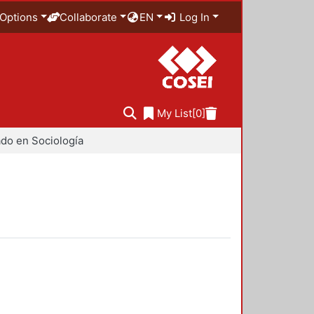
Options
Collaborate
EN
Log In
My List
[0]
do en Sociología