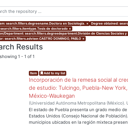
am: search.filters.degreename.Doctora en Sociología.
×
Degree obtained: searc
 search.filters.itemtype.Tesis de doctorado
×
ion/Department: search.filters.degreedepartment.División de Ciencias Sociales 
or: search.filters.advisor.CASTRO DOMINGO, PABLO
×
arch Results
showing
1 - 1 of 1
Item
Add to my list
Incorporación de la remesa social al cr
de estudio: Tulcingo, Puebla-New York,
México-Waukegan
(
Universidad Autónoma Metropolitana (México). 
de Servicios de Información.
,
2012-06-08
)
Moreno
El estado de Puebla presenta un grado medio de 
Estados Unidos (Consejo Nacional de Población).
g...
municipios ubicados en la región mixteca present