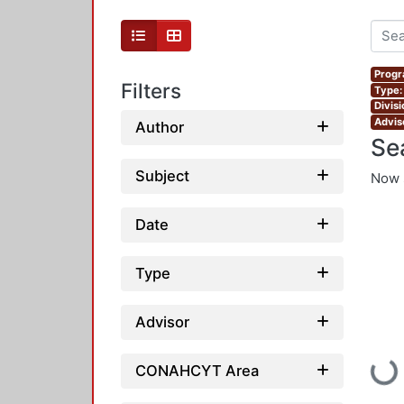
Progr
Filters
Type:
Divis
Advis
Author
Se
Subject
Now 
Date
Type
Advisor
Loadin
CONAHCYT Area