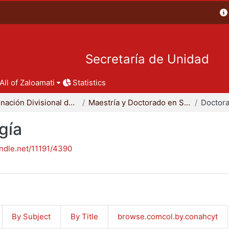
Secretaría de Unidad
All of Zaloamati
Statistics
Coordinación Divisional de Posgrado
Maestría y Doctorado en Sociología
Doctora
gía
andle.net/11191/4390
By Subject
By Title
browse.comcol.by.conahcyt