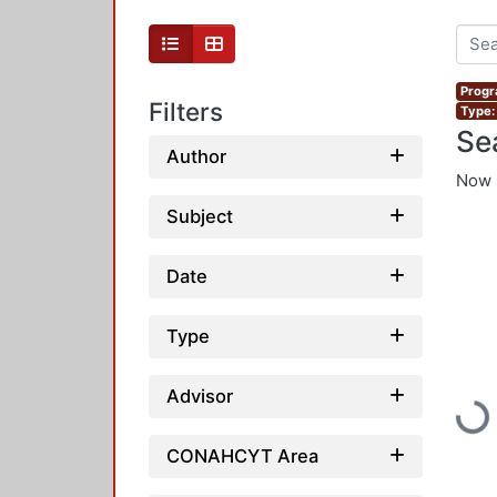
Progr
Filters
Type:
Se
Author
Now 
Subject
Date
Type
Advisor
Loadi
CONAHCYT Area