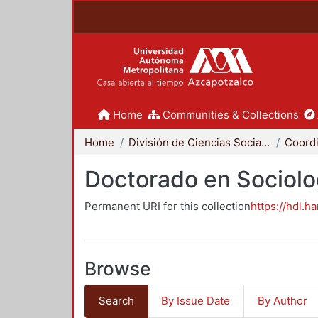
Home
Communities & Collections
Home
División de Ciencias Sociales y Humanidades
Doctorado en Sociolo
Permanent URI for this collection
https://hdl.h
Browse
Search
By Issue Date
By Author