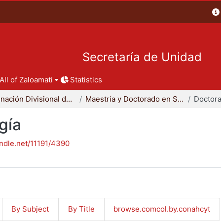
Secretaría de Unidad
All of Zaloamati
Statistics
Coordinación Divisional de Posgrado
Maestría y Doctorado en Sociología
Doctora
gía
andle.net/11191/4390
By Subject
By Title
browse.comcol.by.conahcyt