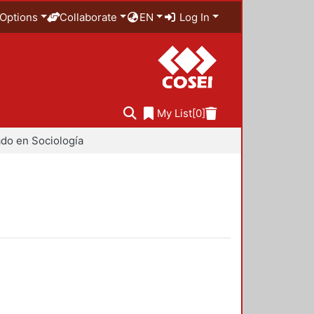
Options
Collaborate
EN
Log In
My List
[0]
do en Sociología