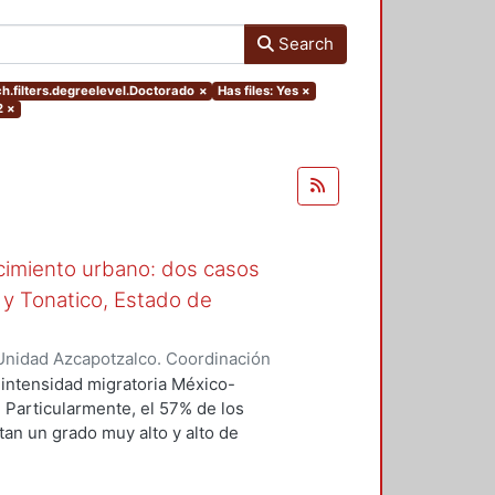
Search
h.filters.degreelevel.Doctorado
×
Has files: Yes
×
2
×
ecimiento urbano: dos casos
 y Tonatico, Estado de
Unidad Azcapotzalco. Coordinación
 Aquino, Alicia Oliva
intensidad migratoria México-
 Particularmente, el 57% de los
an un grado muy alto y alto de
nsiderado con un nivel de
tulcinguenses han migrado a los