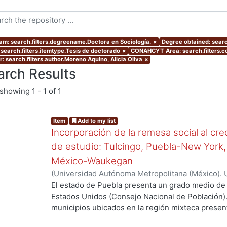
am: search.filters.degreename.Doctora en Sociología.
×
Degree obtained: searc
 search.filters.itemtype.Tesis de doctorado
×
CONAHCYT Area: search.filters.
r: search.filters.author.Moreno Aquino, Alicia Oliva
×
arch Results
showing
1 - 1 of 1
Item
Add to my list
Incorporación de la remesa social al cr
de estudio: Tulcingo, Puebla-New York,
México-Waukegan
(
Universidad Autónoma Metropolitana (México). 
de Servicios de Información.
,
2012-06-08
)
Moreno
El estado de Puebla presenta un grado medio de 
Estados Unidos (Consejo Nacional de Población).
municipios ubicados en la región mixteca present
migración. Entre ellos, Tulcingo de Valle está co