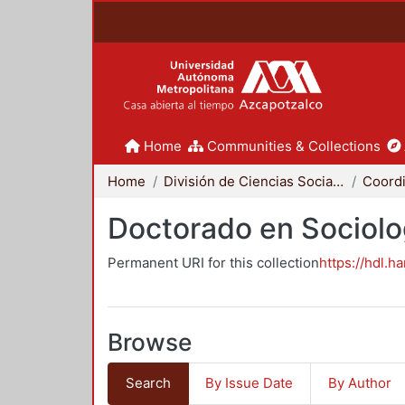
Home
Communities & Collections
Home
División de Ciencias Sociales y Humanidades
Doctorado en Sociolo
Permanent URI for this collection
https://hdl.h
Browse
Search
By Issue Date
By Author