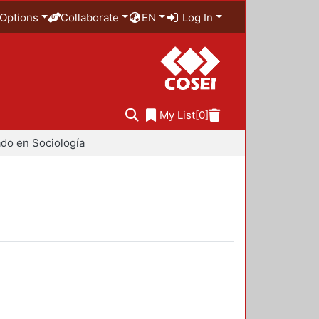
Options
Collaborate
EN
Log In
My List
[0]
do en Sociología