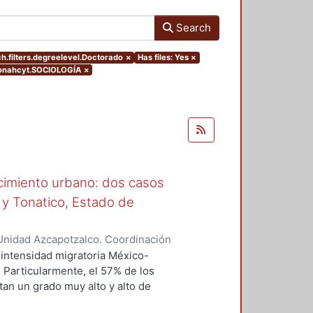
Search
h.filters.degreelevel.Doctorado
×
Has files: Yes
×
conahcyt.SOCIOLOGÍA
×
ecimiento urbano: dos casos
 y Tonatico, Estado de
Unidad Azcapotzalco. Coordinación
 Aquino, Alicia Oliva
intensidad migratoria México-
 Particularmente, el 57% de los
an un grado muy alto y alto de
nsiderado con un nivel de