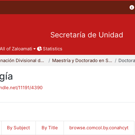
Secretaría de Unidad
All of Zaloamati
Statistics
Coordinación Divisional de Posgrado
Maestría y Doctorado en Sociología
Doctora
gía
andle.net/11191/4390
By Subject
By Title
browse.comcol.by.conahcyt