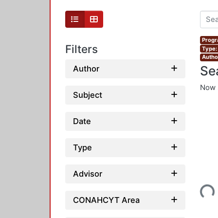
Progr
Filters
Type:
Autho
Se
Author
Now 
Subject
Date
Type
Loading...
Advisor
CONAHCYT Area