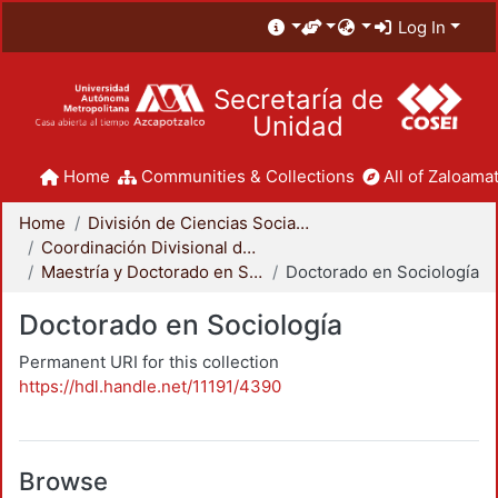
Log In
Secretaría de
Unidad
Home
Communities & Collections
All of Zaloamat
Home
División de Ciencias Sociales y Humanidades
Coordinación Divisional de Posgrado
Maestría y Doctorado en Sociología
Doctorado en Sociología
Doctorado en Sociología
Permanent URI for this collection
https://hdl.handle.net/11191/4390
Browse