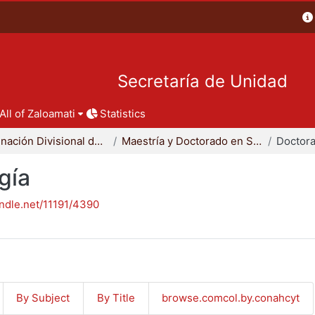
Secretaría de Unidad
All of Zaloamati
Statistics
Coordinación Divisional de Posgrado
Maestría y Doctorado en Sociología
Doctora
gía
andle.net/11191/4390
By Subject
By Title
browse.comcol.by.conahcyt