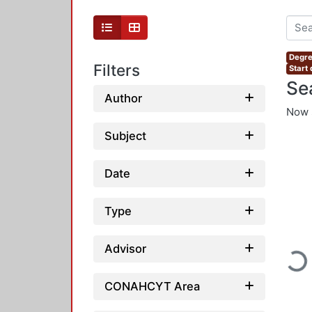
Degre
Filters
Start
Se
Author
Now 
Subject
Date
Type
Loadin
Advisor
CONAHCYT Area