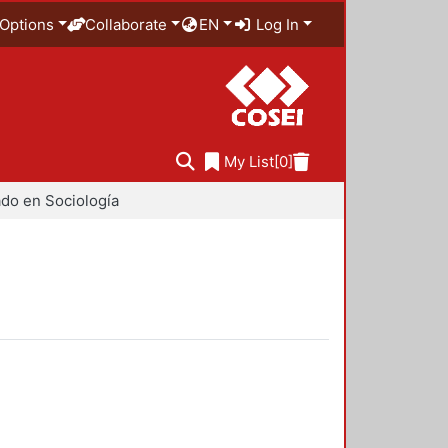
Options
Collaborate
EN
Log In
My List
[0]
do en Sociología