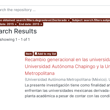
e obtained: search.filters.degreelevel.Doctorado
×
Subject: search.filters.subj
 date: 2015
×
End date: 2015
×
arch Results
showing
1 - 1 of 1
Item
Add to my list
Recambio generacional en las universid
Universidad Autónoma Chapingo y la U
Metropolitana
(
Universidad Autónoma Metropolitana (México). 
g...
de Servicios de Información.
,
2015-04-20
)
OLIVE
La presente investigación tiene como finalidad an
enfrentan las universidades mexicanas derivada 
planta académica a pesar de contar con las condic
Fenómeno que representa un conjunto de conse
para las instituciones de educación superior como