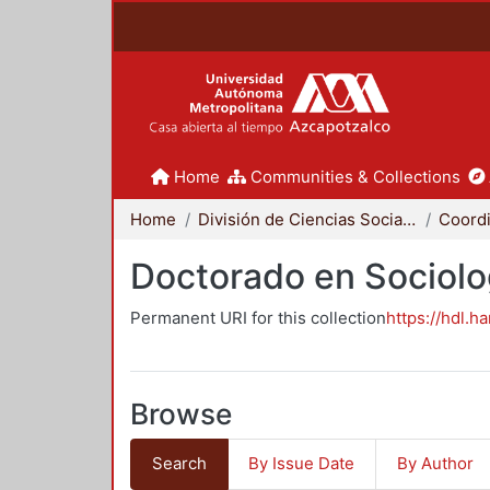
Home
Communities & Collections
Home
División de Ciencias Sociales y Humanidades
Doctorado en Sociolo
Permanent URI for this collection
https://hdl.h
Browse
Search
By Issue Date
By Author