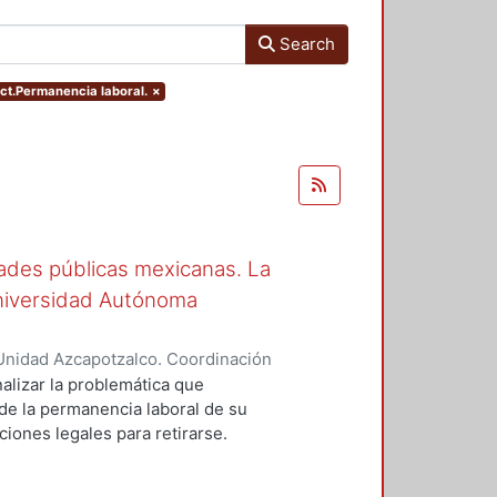
Search
ect.Permanencia laboral.
×
ades públicas mexicanas. La
niversidad Autónoma
Unidad Azcapotzalco. Coordinación
R VILLALOBOS, LORENA
alizar la problemática que
de la permanencia laboral de su
iones legales para retirarse.
cuencias o efectos no esperados
 la dificultad de integración de